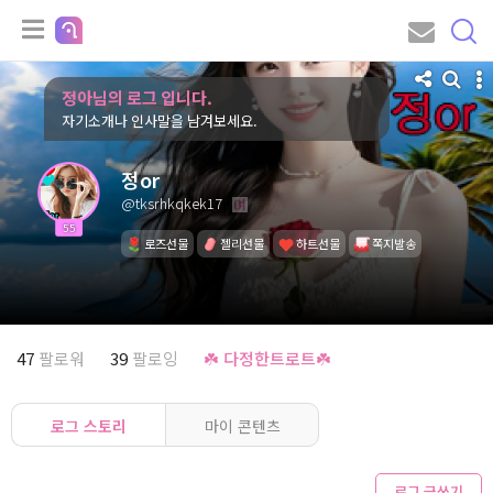
정아님의 로그 입니다.
자기소개나 인사말을 남겨보세요.
정or
@tksrhkqkek17
55
로즈선물
젤리선물
하트선물
쪽지발송
47
팔로워
39
팔로잉
☘️ 다정한트로트☘️
로그 스토리
마이 콘텐츠
로그 글쓰기