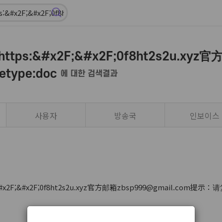
ps:&#x2F;&#x2F;0f8ht2s2u.xyz
etype:doc
에 대한 검색결과
사용자
방송국
인보이스
2F;&#x2F;0f8ht2s2u.xyz官方邮箱zbsp999@gmail.com提示：