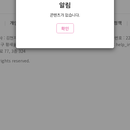
알림
콘텐츠가 없습니다.
개인정보처리방침
유료서비스 약관
청소년 보호정책
확인
 : 김현지
통신판매업 신고번호 : 제2004-03697호
사업자번호 : 220
당구 황새울로359번길 7 3층
전화 : 1588-1164
제휴/문의 : help_inl
77, 3층 324
rights reserved.
www3