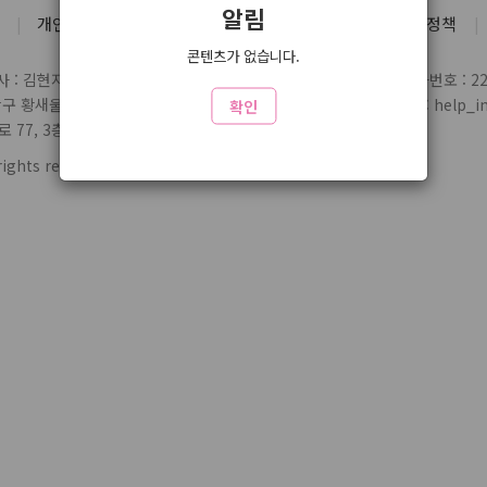
알림
개인정보처리방침
유료서비스 약관
청소년 보호정책
콘텐츠가 없습니다.
 : 김현지
통신판매업 신고번호 : 제2004-03697호
사업자번호 : 220
당구 황새울로359번길 7 3층
전화 : 1588-1164
제휴/문의 : help_inl
확인
77, 3층 324
rights reserved.
www2