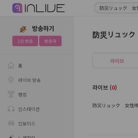
방송하기
防災リュック
1인 방송
방송국
라이브
홈
라이브 방송
라이브 (
0
)
랭킹
防災リュック 女性에 대
인스테이션
인보이스
노래자랑