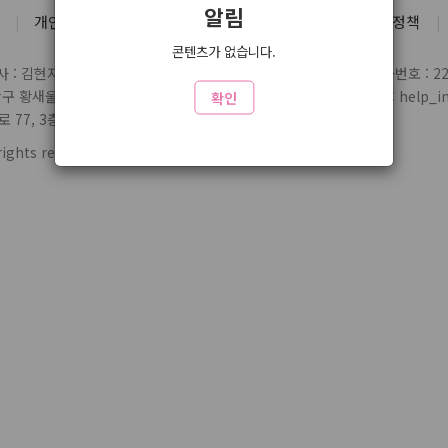
알림
개인정보처리방침
유료서비스 약관
청소년 보호정책
콘텐츠가 없습니다.
 : 김현지
통신판매업 신고번호 : 제2004-03697호
사업자번호 : 220
당구 황새울로359번길 7 3층
전화 : 1588-1164
제휴/문의 : help_inl
확인
77, 3층 324
rights reserved.
www1