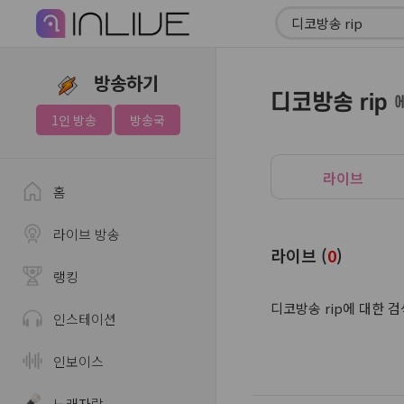
방송하기
디코방송 rip
1인 방송
방송국
라이브
홈
라이브 방송
라이브 (
0
)
랭킹
디코방송 rip에 대한 
인스테이션
인보이스
노래자랑