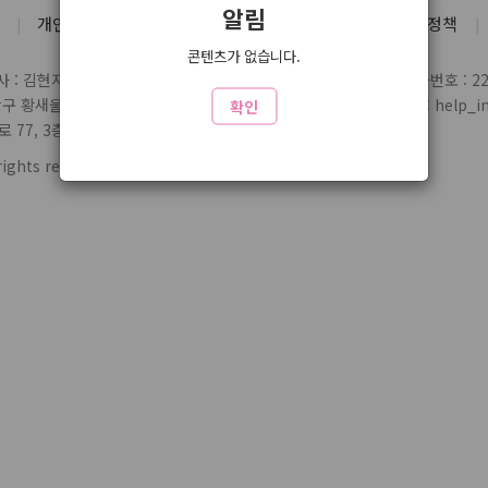
알림
개인정보처리방침
유료서비스 약관
청소년 보호정책
콘텐츠가 없습니다.
 : 김현지
통신판매업 신고번호 : 제2004-03697호
사업자번호 : 220
당구 황새울로359번길 7 3층
전화 : 1588-1164
제휴/문의 : help_inl
확인
77, 3층 324
rights reserved.
www4