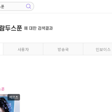
바람두스푼
에 대한 검색결과
사용자
방송국
인보이스
스푼
헤르츠