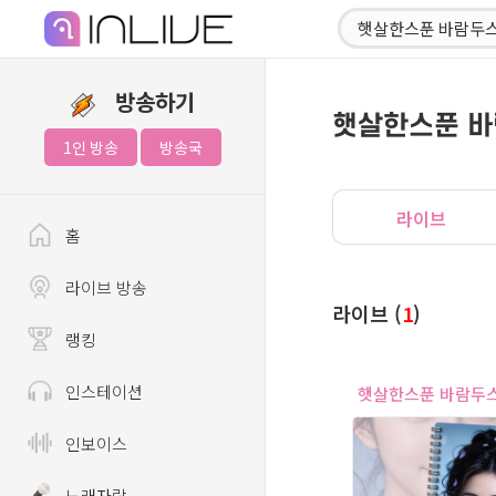
방송하기
햇살한스푼 
1인 방송
방송국
라이브
홈
라이브 방송
라이브 (
1
)
랭킹
인스테이션
햇살한스푼 바람두
인보이스
노래자랑