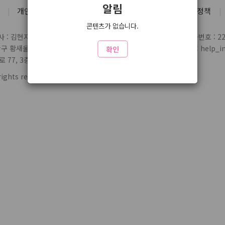
알림
개인정보처리방침
유료서비스 약관
청소년 보호정책
콘텐츠가 없습니다.
 : 김현지
통신판매업 신고번호 : 제2004-03697호
사업자번호 : 220
당구 황새울로359번길 7 3층
전화 : 1588-1164
제휴/문의 : help_inl
확인
77, 3층 324
rights reserved.
www2