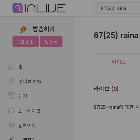
방송하기
87(25) raina
1인 방송
방송국
라이브
홈
라이브 방송
라이브 (
0
)
랭킹
87(25) raina에 
인스테이션
인보이스
노래자랑