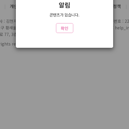
알림
개인정보처리방침
유료서비스 약관
청소년 보호정책
콘텐츠가 없습니다.
 : 김현지
통신판매업 신고번호 : 제2004-03697호
사업자번호 : 220
당구 황새울로359번길 7 3층
전화 : 1588-1164
제휴/문의 : help_inl
확인
77, 3층 324
rights reserved.
www6