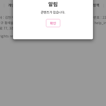
알림
개인정보처리방침
유료서비스 약관
청소년 보호정책
콘텐츠가 없습니다.
 : 김현지
통신판매업 신고번호 : 제2004-03697호
사업자번호 : 220
당구 황새울로359번길 7 3층
전화 : 1588-1164
제휴/문의 : help_inl
확인
77, 3층 324
rights reserved.
www2