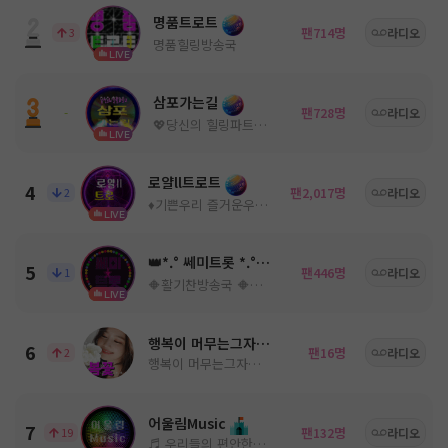
명품트로트
팬
명
3
714
라디오
명품힐링방송국
LIVE
삼포가는길
팬
명
-
728
라디오
💖당신의 힐링파트너💖ノ。담: ◈
LIVE
로얄ll트로트
4
팬
명
2
2,017
라디오
♦️기쁜우리 즐거운우리♦️
LIVE
👑*.° 쎄미트롯 *.°👑
5
팬
명
1
446
라디오
🔶활기찬방송국 🔶쎄미트롯🔶
LIVE
행복이 머무는그자리
6
팬
명
2
16
라디오
행복이 머무는그자리 트로트 0시에 종방 합니다
어울림Music
7
팬
명
19
132
라디오
♬ 우리들의 편안한휴식 공간♬