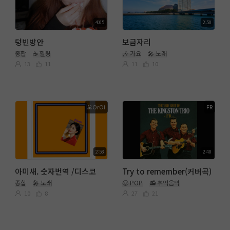
4:05
2:50
텅빈방안
보금자리
종합
☕ 힐링
🎶 가요
🎤 노래
13
11
11
10
오OrOi
FR
2:53
2:40
아미새. 숫자번역 /디스코
Try to remember(커버곡)
종합
🎤 노래
🤠 POP
📻 추억음악
10
8
27
21