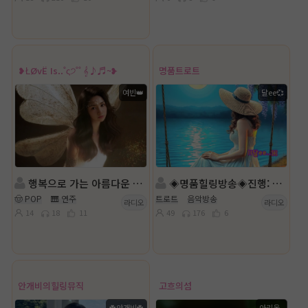
❥ŁØvЁ Is..˚ς੭˚˚ 𝄞♪♬~❥
명품트로트
여빈👑
달ee💞
행복으로 가는 아름다운 여정.. ς੭
◈명품힐링방송◈진행: 달ee ◈담: 이지나◈
🤠 POP
🎹 연주
트로트
음악방송
라디오
라디오
14
18
11
49
176
6
안개비의힐링뮤직
고흐의섬
☘️안개비☘️
아리울｡