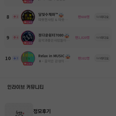
LIVE
달빛수채화™
8
팬
명
3
608
라디오
따뜻한사람 & 따뜻한음악
LIVE
정다운쉼터7080
9
팬
명
4
1,820
라디오
음악과좋은사람들이 있는곳 ^^
LIVE
Relax in MUSIC
10
팬
명
3
382
라디오
🌲~ 음악은 감성의 움직임을 유도한다! ~🌳
LIVE
인라이브 커뮤니티
정모후기