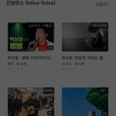
인보이스 (Inlive Voice)
더보기 〉
꧁🎏⭕┣✨추🎭꧂
사랑스런하은
3:45
3:33
박상철 - 빵빵 (아추라이브)
첫사랑. 장윤정. 바보는 즐겁다
종합
🎤 노래
🎶 가요
🎤 노래
1
0
4
3
ll성진ll
가람✨️
4:12
4:08