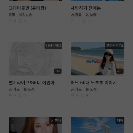
그대머물면 (유태광)
사랑하기 전에는
종합
음악방송
🎶 가요
🎤 노래
5
2
11
10
나이스버디
행콩사콩⭕l
3:09
4:15
편지라이브&버디 여인아
어느 60대 노부부 이야기
🎶 가요
🎤 노래
🎶 가요
🎤 노래
4
3
5
4
メº한나
대하