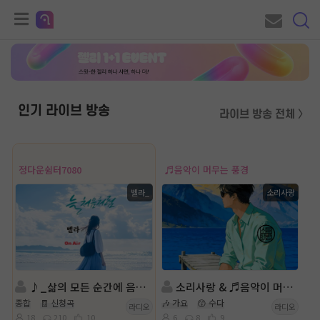
인기 라이브 방송
라이브 방송 전체 〉
정다운쉼터7080
♬음악이 머무는 풍경
벨라_
소리사랑
♪_삶의 모든 순간에 음악이 있는곳.정다운쉼터 7080_♪
소리사랑 & ♬음악이 머무는 풍경 방송
종합
🧾 신청곡
🎶 가요
😙 수다
라디오
라디오
18
210
10
6
8
9