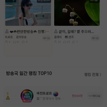
❤️☘️편안한방송☘️ 진행:안개비☘️담:☘️❤️
같이, 갈래? 볕 주으러...
트로트
음악방송
클래식
🎹 연주
라디오
라디오
6
61
6
10
15
7
방송국 일간 랭킹 TOP10
랭킹 전체 〉
비전트로트
팬
명
-
868
라디오
〓˚˚ 함께여서 행복한 고품격 방송국 ˚˚〓
LIVE