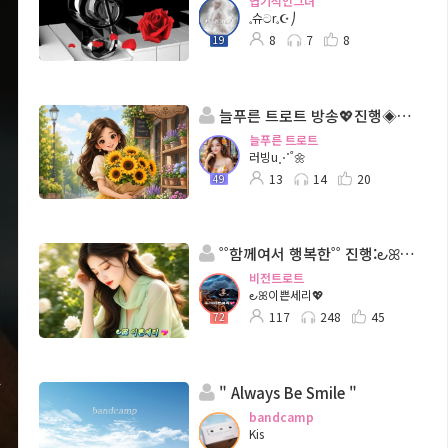
엽기적인그녀
𓈒슈ටr𓈒☪︎⎠
8
7
8
19
늘푸른 트로트 방송💖진행◈: 러빙u⋰˚🌼 담: ll수애╭✿*
늘푸른 트로트
러빙u⋰˚🌼
13
14
20
49
˚˚함께여서 행복한˚˚ 진행:౿ꕤ이쁜세리💖◈담 :버드리౿ꕤ²
비전트로트
౿ꕤ이쁜세리💖
117
248
45
72
" Always Be Smile "
bandcamp
Kis