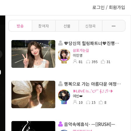
로그인 / 회원가입
방송
참여자
선물
신청곡
💖당신의 힐링파트너💖진행◈: 이민영 담: ◈ 양양바다
삼포가는길
이민영
81
395
31
91
행복으로 가는 아름다운 여정.. ς੭
❥ŁØvЁ Is..˚ς੭˚˚ 𝄞♪♬~❥
여빈👑
10
15
8
88
음악속에휴식- ㅡ[(RUSH]ㅡ