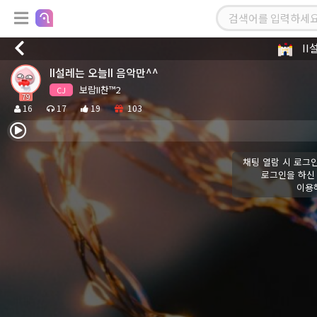
II
II설레는 오늘II 음악만^^
보람II찬™2
CJ
79
16
17
19
103
채팅 열람 시 로그
로그인을 하신 
이용