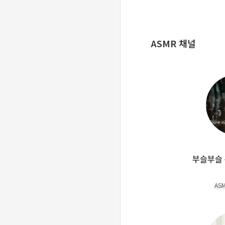
ASMR 채널
부슬부슬
AS