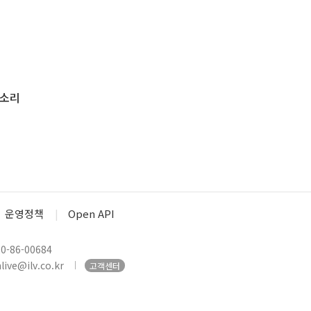
 소리
운영정책
Open API
-86-00684
ive@ilv.co.kr
고객센터