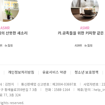
ASMR
ASMR
씨의 산뜻한 새소리
카.공족들을 위한 커피향 같은
MR
☕ 힐링
ASMR
☕ 힐링
개인정보처리방침
유료서비스 약관
청소년 보호정책
 : 김현지
통신판매업 신고번호 : 제2004-03697호
사업자번호 : 220
당구 황새울로359번길 7 3층
전화 : 1588-1164
제휴/문의 : help_inl
77, 3층 324
rights reserved.
www6