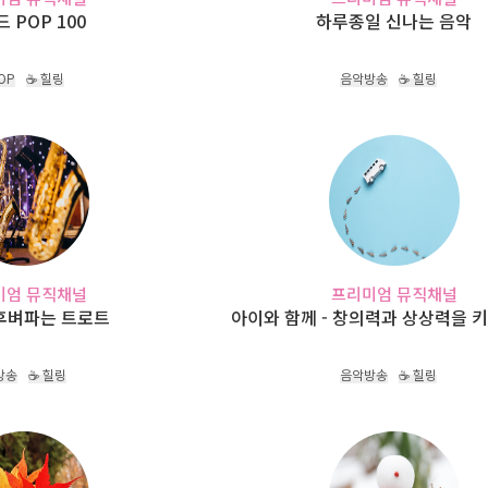
 POP 100
하루종일 신나는 음악
POP
☕ 힐링
음악방송
☕ 힐링
미엄 뮤직채널
프리미엄 뮤직채널
후벼파는 트로트
아이와 함께 - 창의력과 상상력을 
방송
☕ 힐링
음악방송
☕ 힐링