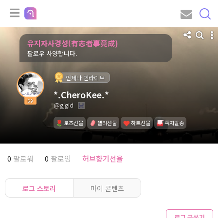
유지자사경성(有志者事竟成)
팔로우 사양합니다.
언제나 인라이브
*.CheroKee.*
69
@gjgid
로즈선물
젤리선물
하트선물
쪽지발송
0
팔로워
0
팔로잉
허브향기선율
로그 스토리
마이 콘텐츠
로그 글쓰기