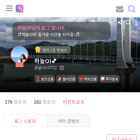
하늘OI님의 로그 입니다.
♬하늘OI랑 즐거운 시간들 되시길~♬
엄마 1등 먹었어
하늘OI💕
77
@gkdis0722
로즈선물
젤리선물
하트선물
쪽지발송
179
팔로워
181
팔로잉
비전트로트
로그 스토리
마이 콘텐츠
로그 글쓰기