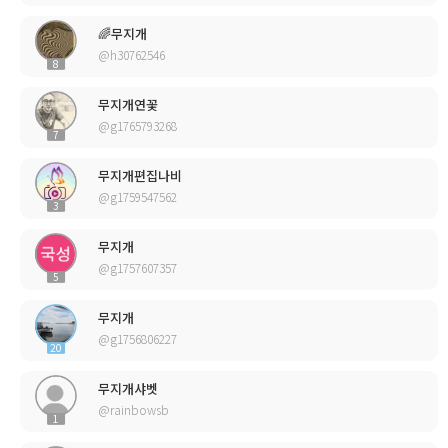
🌈무지개
@h30762546
8
무지개연꽃
@g1765793268
7
무지개편집나비
@g1759547562
3
무지개
@g1757607357
5
무지개
@g1756806227
20
무지개샤벳
@rainbowsb
1