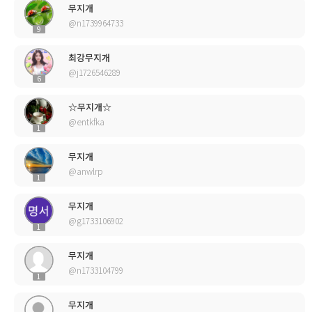
무지개
@n1739964733
9
최강무지개
@j1726546289
6
☆무지개☆
@entkfka
1
무지개
@anwlrp
1
무지개
@g1733106902
1
무지개
@n1733104799
1
무지개