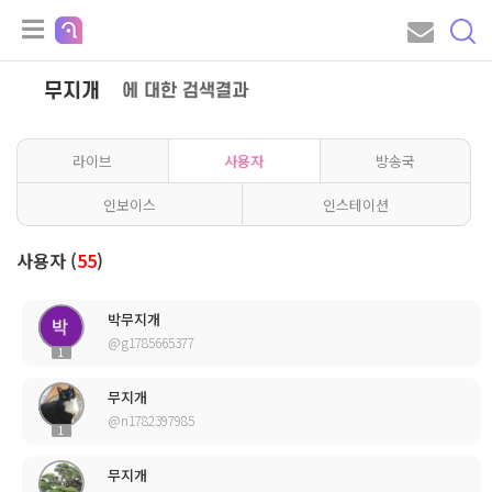
무지개
에 대한 검색결과
라이브
사용자
방송국
인보이스
인스테이션
사용자 (
55
)
박무지개
@g1785665377
1
무지개
@n1782397985
1
무지개