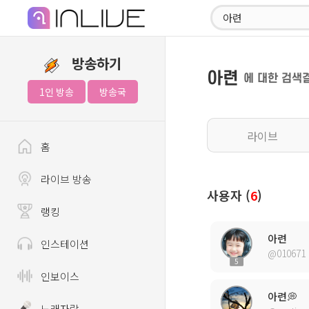
방송하기
아련
에 대한 검색
1인 방송
방송국
라이브
홈
라이브 방송
사용자 (
6
)
랭킹
아련
인스테이션
@010671
5
인보이스
아련💭
노래자랑