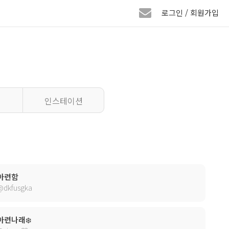
로그인 / 회원가입
인스테이션
아련함
@dkfusgka
아련나래❄️