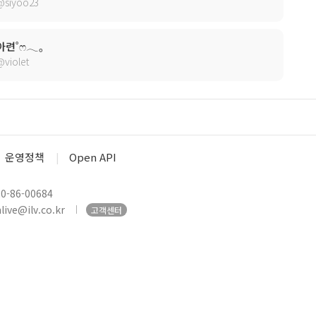
@siyoo23
아련˚ෆ𓂃｡
@violet
운영정책
Open API
-86-00684
ive@ilv.co.kr
고객센터