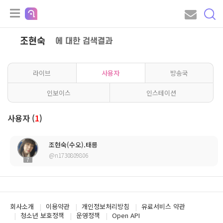
조현숙
에 대한 검색결과
라이브
사용자
방송국
인보이스
인스테이션
사용자 (
1
)
조현숙(수오).태릉
@n1730809806
7
회사소개
이용약관
개인정보처리방침
유료서비스 약관
청소년 보호정책
운영정책
Open API