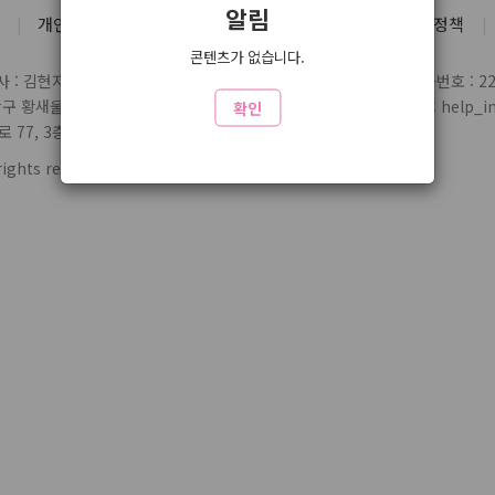
알림
개인정보처리방침
유료서비스 약관
청소년 보호정책
콘텐츠가 없습니다.
 : 김현지
통신판매업 신고번호 : 제2004-03697호
사업자번호 : 220
당구 황새울로359번길 7 3층
전화 : 1588-1164
제휴/문의 : help_inl
확인
77, 3층 324
rights reserved.
www3