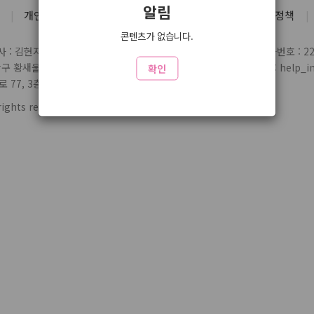
알림
개인정보처리방침
유료서비스 약관
청소년 보호정책
콘텐츠가 없습니다.
 : 김현지
통신판매업 신고번호 : 제2004-03697호
사업자번호 : 220
당구 황새울로359번길 7 3층
전화 : 1588-1164
제휴/문의 : help_inl
확인
77, 3층 324
rights reserved.
www1