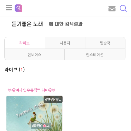
듣기좋은 노래
에 대한 검색결과
라이브
사용자
방송국
인보이스
인스테이션
라이브 (
1
)
💙🎧◀╉연우뮤직™╊▶🎧💙
d연우b˚🌸ܓ