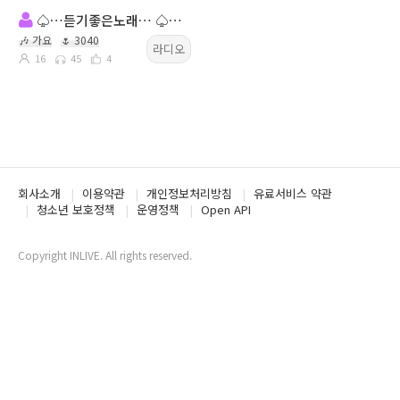
♤…듣기좋은노래… ♤볼륨 UP…중독성있는 감성ll멜로디…♤
🎶 가요
🌷 3040
라디오
16
45
4
회사소개
이용약관
개인정보처리방침
유료서비스 약관
청소년 보호정책
운영정책
Open API
Copyright INLIVE. All rights reserved.
www1