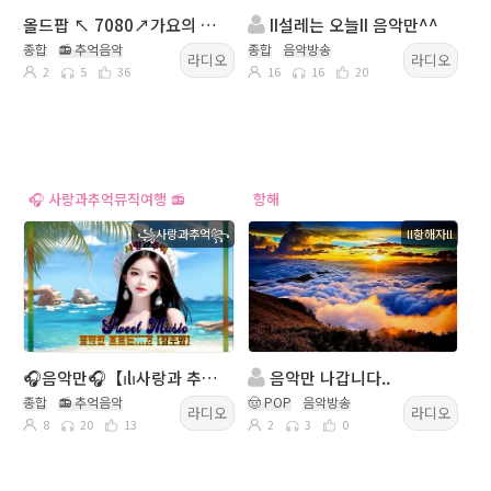
올드팝 ↖ 7080↗가요의 선율↖추억속으로~↗음악만 나갑니다
II설레는 오늘II 음악만^^
종합
📻 추억음악
종합
음악방송
라디오
라디오
2
5
36
16
16
20
🎧 사랑과추억뮤직여행 📻
항해
꧁사랑과추억꧂
ll항해자ll
🎧음악만🎧【ılı사랑과 추억을 담은 익숙한 멜로디 ılı】
음악만 나갑니다..
종합
📻 추억음악
🤠 POP
음악방송
라디오
라디오
8
20
13
2
3
0