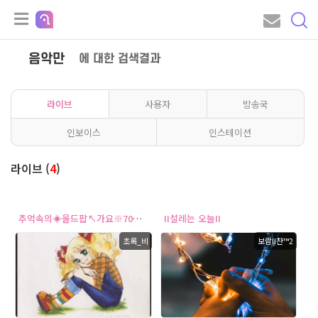
음악만
에 대한 검색결과
라이브
사용자
방송국
인보이스
인스테이션
라이브 (
4
)
추억속의◈올드팝↖가요※7080↗
II설레는 오늘II
초록_비
보람II찬™2