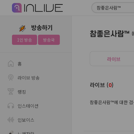
방송하기
참좋은사람™
1인 방송
방송국
라이브
홈
라이브 방송
라이브 (
0
)
랭킹
참좋은사람™에 대한 검
인스테이션
인보이스
노래자랑