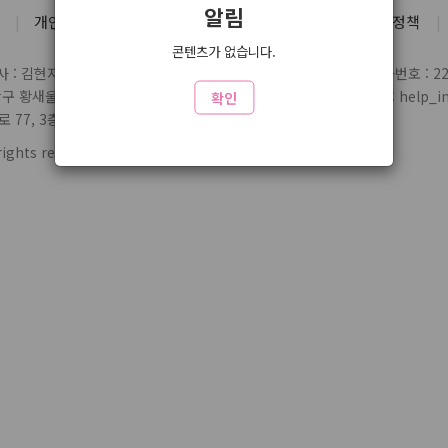
알림
개인정보처리방침
유료서비스 약관
청소년 보호정책
콘텐츠가 없습니다.
 : 김현지
통신판매업 신고번호 : 제2004-03697호
사업자번호 : 220
당구 황새울로359번길 7 3층
전화 : 1588-1164
제휴/문의 : help_inl
확인
77, 3층 324
rights reserved.
www6