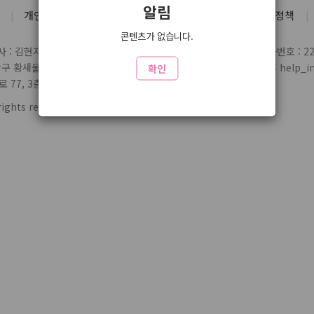
알림
개인정보처리방침
유료서비스 약관
청소년 보호정책
콘텐츠가 없습니다.
 : 김현지
통신판매업 신고번호 : 제2004-03697호
사업자번호 : 220
당구 황새울로359번길 7 3층
전화 : 1588-1164
제휴/문의 : help_inl
확인
77, 3층 324
rights reserved.
www3