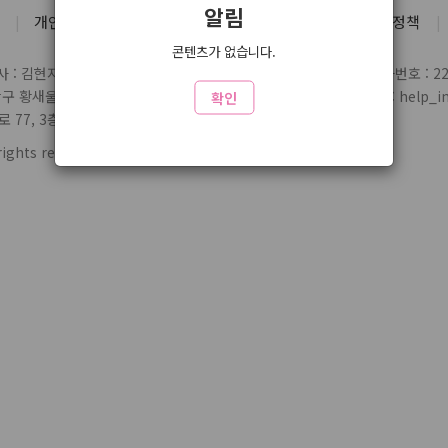
알림
개인정보처리방침
유료서비스 약관
청소년 보호정책
콘텐츠가 없습니다.
 : 김현지
통신판매업 신고번호 : 제2004-03697호
사업자번호 : 220
당구 황새울로359번길 7 3층
전화 : 1588-1164
제휴/문의 : help_inl
확인
77, 3층 324
rights reserved.
www1