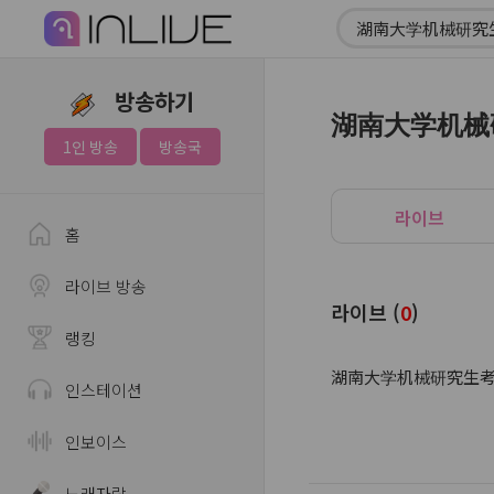
방송하기
湖南大学机械
1인 방송
방송국
라이브
홈
라이브 방송
라이브 (
0
)
랭킹
湖南大学机械研究生考试
인스테이션
인보이스
노래자랑