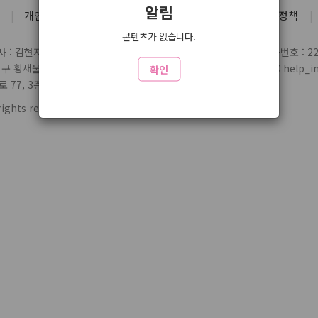
알림
개인정보처리방침
유료서비스 약관
청소년 보호정책
콘텐츠가 없습니다.
 : 김현지
통신판매업 신고번호 : 제2004-03697호
사업자번호 : 220
당구 황새울로359번길 7 3층
전화 : 1588-1164
제휴/문의 : help_inl
확인
77, 3층 324
rights reserved.
www5