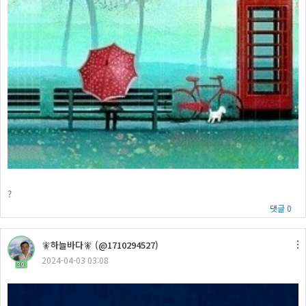
?
댓글 0
🧚하늘바다🧚 (@1710294527)
2024-04-03 03:08
39