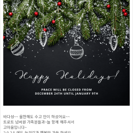
바다성~~ 올한해도 수고 만이 하셨어요~~
트로트 넘버원 가족분들과~늘 함께 해주셔서
고마움입니다~
2 0 2 5 에도 늘건강과 행복만 가득 하세요。