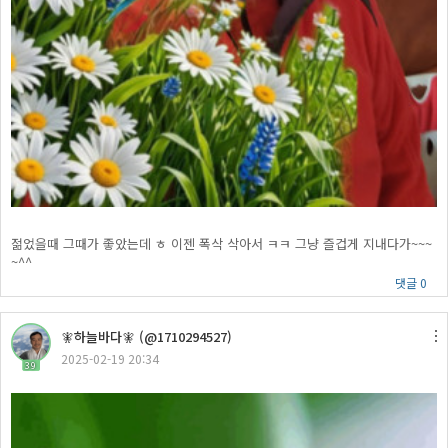
젊었을때 그때가 좋았는데 ㅎ 이젠 폭삭 삭아서 ㅋㅋ 그냥 즐겁게 지내다가~~~
~^^
댓글 0
🧚하늘바다🧚 (@1710294527)
2025-02-19 20:34
39