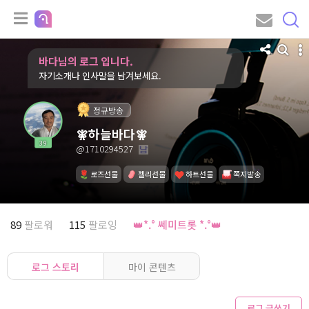
바다님의 로그 입니다.
자기소개나 인사말을 남겨보세요.
정규방송
🧚하늘바다🧚
39
@1710294527
로즈선물
젤리선물
하트선물
쪽지발송
89
팔로워
115
팔로잉
👑*.° 쎄미트롯 *.°👑
로그 스토리
마이 콘텐츠
로그 글쓰기