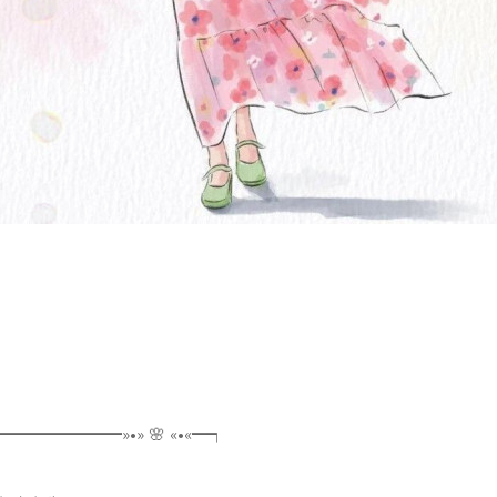
━━━━━»•» 🌸 «•«━┑