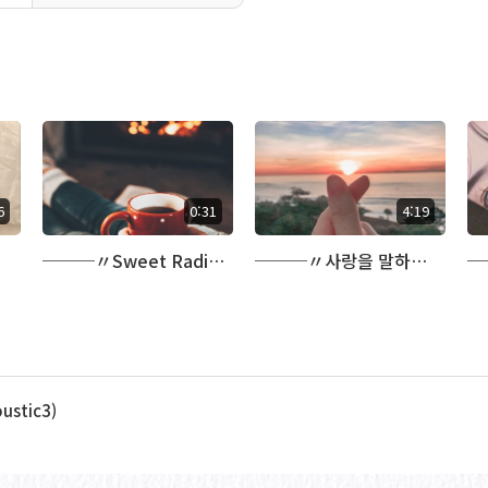
6
0:31
4:19
───〃Sweet Radio〃───
───〃사랑을 말하다〃───
stic3)