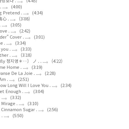
다 . ...。 (4:45)
...。 (4:00)
Pretend . ...。 (4:34)
. ...。 (3:08)
...。 (3:05)
e . ...。 (2:42)
r" Cover . ...。 (3:01)
 ...。 (3:34)
ou . ...。 (3:33)
er . ...。 (3:18)
정지영＊‥〕 ノ . . ...。 (4:22)
 Home . ...。 (3:19)
nse De La Joie . ...。 (2:28)
m . ...。 (2:51)
w Long Will I Love You . ...。 (2:34)
t Enough . ...。 (3:04)
...。 (3:32)
irage . ...。 (3:10)
Cinnamon Sugar . ...。 (2:56)
. ...。 (5:50)