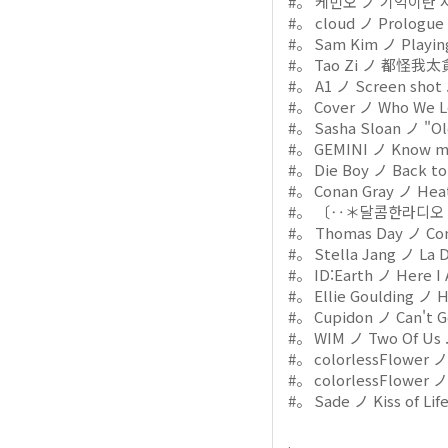
#。 케빈오 ノ 기억이란 사랑보
#。 cloud ノ Prologue . 
#。 Sam Kim ノ Playing 
#。 Tao Zi ノ 都怪我太貪心 
#。 A1 ノ Screen shot . 
#。 Cover ノ Who We Lov
#。 Sasha Sloan ノ "Olde
#。 GEMINI ノ Know me .
#。 Die Boy ノ Back to y
#。 Conan Gray ノ Heath
#。 〔‥＊달콤한라디오 ßy 
#。 Thomas Day ノ Come
#。 Stella Jang ノ La Da
#。 ID:Earth ノ Here I A
#。 Ellie Goulding ノ Ho
#。 Cupidon ノ Can't Ge
#。 WIM ノ Two Of Us . 
#。 colorlessFlower ノ M
#。 colorlessFlower ノ 
#。 Sade ノ Kiss of Life 
.