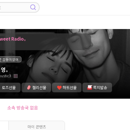
───── Sweet Radio。
넌 감동이었어
지영。
ustic3
로즈선물
젤리선물
하트선물
쪽지발송
잉
소속 방송국 없음
마이 콘텐츠