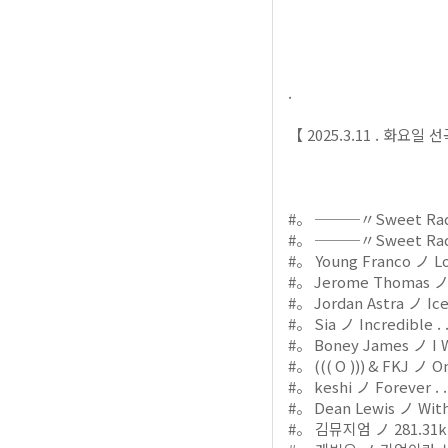
.
【 2025.3.11 .
#。 ───〃Sweet Radio
#。 ───〃Sweet Radio
#。 Young Franco ノ Lose
#。 Jerome Thomas ノ DM
#。 Jordan Astra ノ Ice C
#。 Sia ノ Incredible . .
#。 Boney James ノ I Wil
#。 ((( O ))) & FKJ ノ Om
#。 keshi ノ Forever . .
#。 Dean Lewis ノ With Y
#。 김뮤지엄 ノ 281.31km .