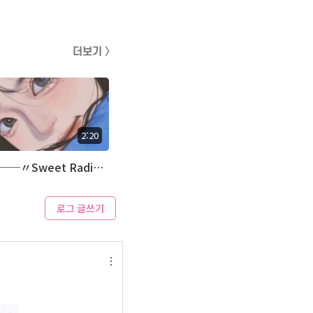
더보기 〉
2:20
───〃Sweet Radio〃───
로그 글쓰기