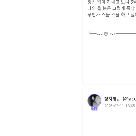
정신 없이 지내고 보니 5
나의 올 봄은 그렇게 폭삭 
무언가 스믈 스믈 하고 싶어
┕━»•» 🌸 «•«━
.
.
.
정지영。 (@acou
2025-03-11 18:05
43