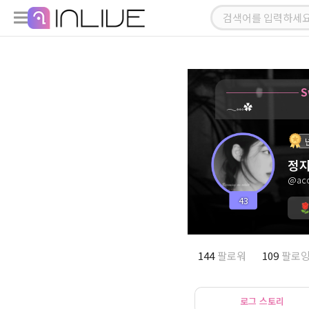
──
𓂃𓏧✿
정
@aco
43
144
팔로워
109
팔로
로그 스토리