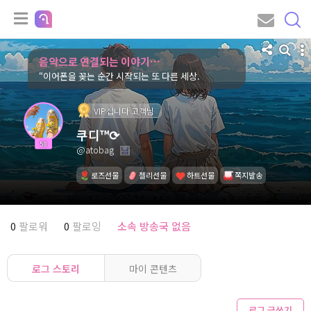
음악으로 연결되는 이야기…
“이어폰을 꽂는 순간 시작되는 또 다른 세상.
VIP십니다 고객님
쿠디™⟳
58
@atobag
로즈선물
젤리선물
하트선물
쪽지발송
0
팔로워
0
팔로잉
소속 방송국 없음
로그 스토리
마이 콘텐츠
로그 글쓰기