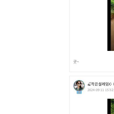
굿~
🍒작은설레임☪️ 
2024-09-11 15:52
28