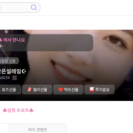
 에서 만나요
복~
확실한 신원
작은설레임☪️
s6234
로즈선물
젤리선물
하트선물
쪽지발송
♣설렘 트로트♣
마이 콘텐츠