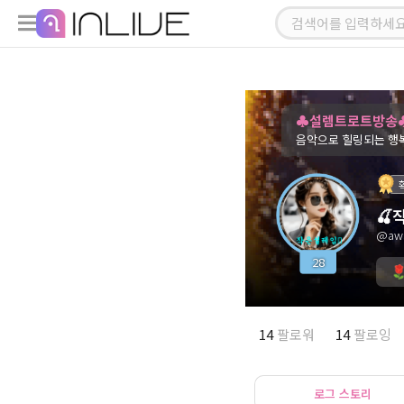
♣설렘트로트방송♣
음악으로 힐링되는 행
🍒
@aw
28
14
팔로워
14
팔로잉
로그 스토리