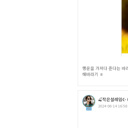
행운을 가져다 준다는 바라
해바라기 ㅎ
🍒작은설레임☪️ 
2024-06-14 16:58
28