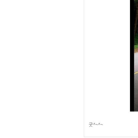
굿^~^~