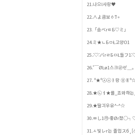
21.나으l사랑♥
22.∧よ큼보ㆁ𖠘∘
23.「솜ベrㅌБ♡ミ」
24.ミ★ㄴБㅁŁ고양O1
25.:♡:バrㄹБㅁŁ들フ1:
26.˚￣ØĿø1스크㉣ゼ＿
27. º★º㉦㉦ㅏ랑 ㉭ㅐº☆
28.★㉡ㅓ★를_죠와하는
29.★딸긔우유^-^☆
30.ㆀし1㉮·좋Ør졌○┐
31.ㅅ빛レг는 졸업スб¸[