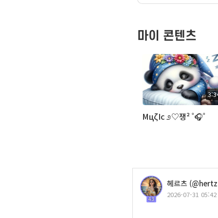
마이 콘텐츠
3:3
ΜцζΙс ೨♡쟁² ˚🎧˚
헤르츠 (@hertz
2026-07-31 05:42
43