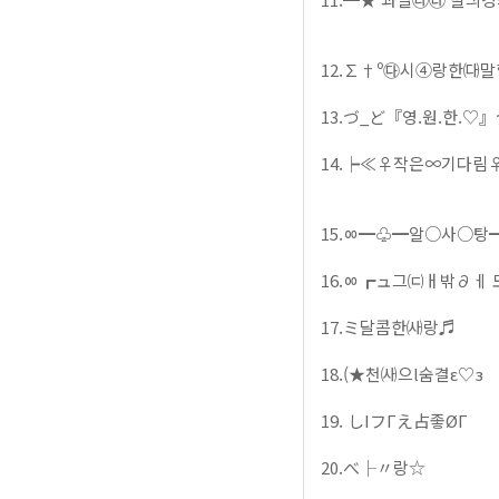
12.∑†º㉰시④랑한㈐말
13.づ_ど『영.원.한.♡
14.┝≪♀작은∞기다림
15.ㆀ━♧━알○사○탕
16.ㆀ┏ュ그㈂ㅐ밖∂ㅔ
17.ミ달콤한㈔랑♬
18.(★천㈔으l숨결ε♡з
19. しΙフГえ占좋ØГ
20.べ├〃랑☆