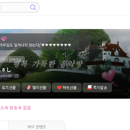
🎧˚
무일도 일어나지 않는다⎛💗💗💗💗💗💗💗💗
언제나 인라이브
しㅎし
jdrb68
로즈선물
젤리선물
하트선물
쪽지발송
소속 방송국 없음
마이 콘텐츠