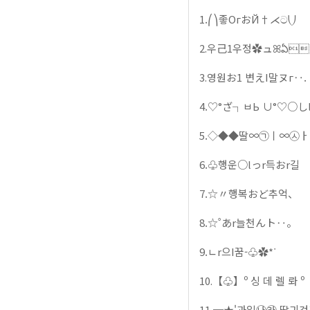
1.⎛⎞좋ΟгおЙ†⋌ට⎝⎠
2.우己1우정✿ュꕤఏ
3.영원お1 변えΙ말ヌг‥.
4.♡°ざ┐ㅂЬ ∪°♡○し
5.◇◆◆딸∞㉠ㅣ∞㉦
6.♧행운○lっr득おr길
7.☆〃행복おど추억、
8.☆˚あr늘천んト‥。
9.ㄴr으Ι꿈-♧✿*ᐝ
10.【♧】º 싱 데 렐 롸 
11.━★'과일㉯㉱ 딸긔