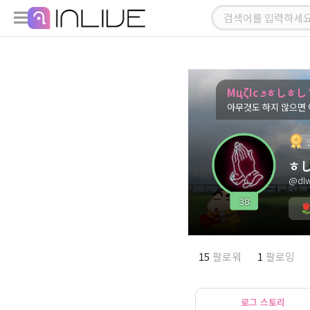
ΜцζΙс ೨ㅎしㅎし ˚
아무것도 하지 않으면 아
ㅎ
@dlw
38
15
팔로워
1
팔로잉
로그 스토리