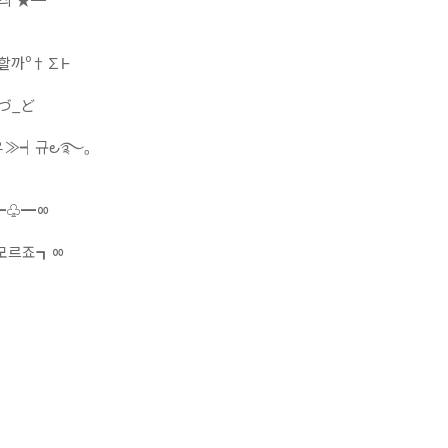
할까º†∑Ⱶ
』づ_ど
♀≫┥규౿࿐｡
━♧━ㆀ
 모르죠┓ㆀ