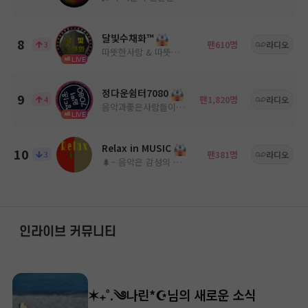
달빛수채화™
8
팬
명
3
610
라디오
따뜻한사람 & 따뜻한음악
LIVE
정다운쉼터7080
9
팬
명
4
1,820
라디오
음악과좋은사람들이 있는곳 ^^
LIVE
Relax in MUSIC
10
팬
명
3
381
라디오
🌲~ 음악은 감성의 움직임을 유도한다! ~🌳
인라이브 커뮤니티
✶₊˚.༄나린*☪︎님의 새로운 소식