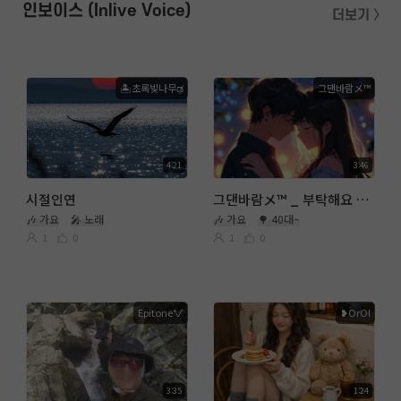
인보이스 (Inlive Voice)
더보기 〉
🏝초록빛나무ಢ
그댄바람メ™
4:21
3:46
시절인연
그댄바람メ™ _ 부탁해요 _ WAX
🎶 가요
🎤 노래
🎶 가요
🌳 40대~
1
0
1
0
Epitone°✓
❥OrOl
3:35
1:24