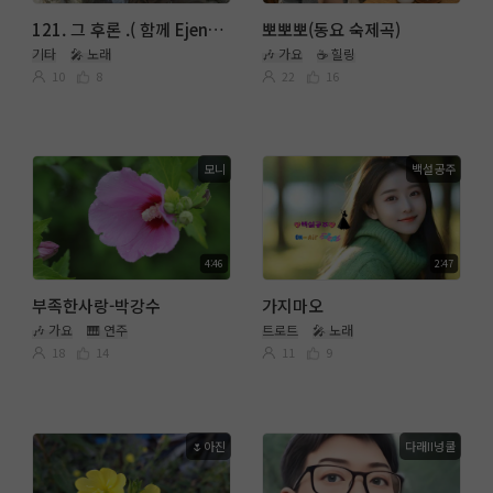
121. 그 후론 .( 함께 Ejen°✓ )
뽀뽀뽀(동요 숙제곡)
기타
🎤 노래
🎶 가요
☕ 힐링
10
8
22
16
모니
백설공주
4:46
2:47
부족한사랑-박강수
가지마오
🎶 가요
🎹 연주
트로트
🎤 노래
18
14
11
9
🌷아진
다래II넝쿨