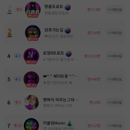
명품트로트
팬
명
3
714
라디오
명품힐링방송국
LIVE
삼포가는길
팬
명
-
728
라디오
💖당신의 힐링파트너💖ノ。담: ◈
LIVE
로얄ll트로트
4
팬
명
2
2,018
라디오
♦️기쁜우리 즐거운우리♦️
LIVE
👑*.° 쎄미트롯 *.°👑
5
팬
명
1
446
라디오
🔶활기찬방송국 🔶쎄미트롯🔶
LIVE
행복이 머무는그자리
6
팬
명
2
16
라디오
행복이 머무는그자리 트로트 0시에 종방 합니다
어울림Music
7
팬
명
19
132
라디오
♬ 우리들의 편안한휴식 공간♬