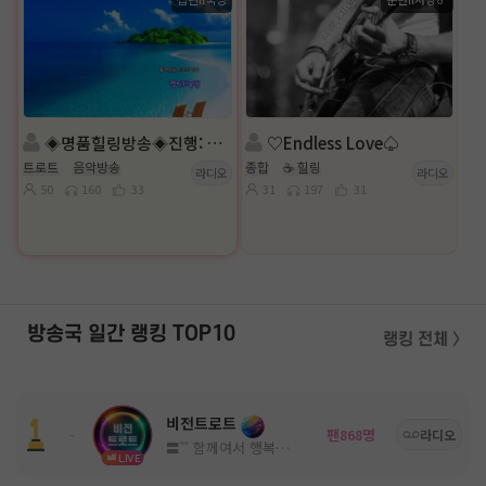
◈명품힐링방송◈진행: 캡틴ll국장 ◈담: 다래II넝쿨 ◈
♡Endless Love♤
트로트
음악방송
종합
☕ 힐링
라디오
라디오
50
160
33
31
197
31
방송국 일간 랭킹 TOP10
랭킹 전체 〉
비전트로트
팬
명
-
868
라디오
〓˚˚ 함께여서 행복한 고품격 방송국 ˚˚〓
LIVE