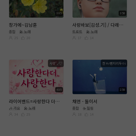
3:05
3:58
창가에~김남훈
사랑바보[김성.기] / 다래넝쿨 커버
종합
🎤 노래
트로트
🎤 노래
25
20
17
14
사랑˚₊·♡
천ㅎr뺀지리두ㅇi
4:05
2:59
라이어밴드=사랑한다 더사랑한다
채연 - 둘이서
🎶 가요
🎤 노래
종합
☕ 힐링
34
25
18
14