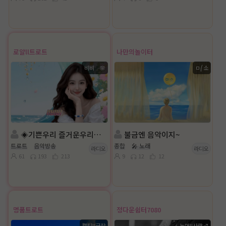
로얄ll트로트
나만의놀이터
비비╭🌸
ㅁ⎛소
◈기쁜우리 즐거운우리◈진행:비비╭🌸◈담:ll호수니
불금엔 음악이지~
트로트
음악방송
종합
🎤 노래
라디오
라디오
61
193
213
9
12
12
명품트로트
정다운쉼터7080
캡틴ll국장
눈먼ll사랑♂