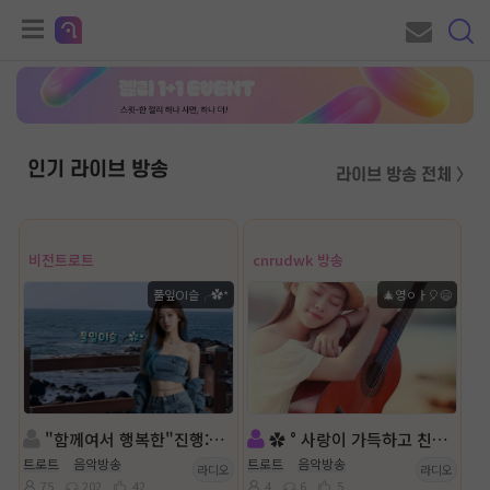
인기 라이브 방송
라이브 방송 전체 〉
비전트로트
cnrudwk 방송
풀잎ΟΙ슬╭✿*
🎄영ㅇㅏ🎈😄
"함께여서 행복한"진행: 풀잎ΟΙ슬╭✿*◈담: love지수🌠
✿ ° 사랑이 가득하고 친구 같은 편안한 공간 °✿
트로트
음악방송
트로트
음악방송
라디오
라디오
75
202
42
4
6
5