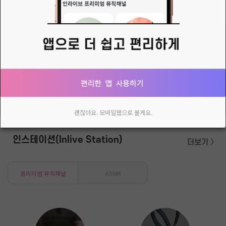
へㅔㅎま˚*⌒☆。님의 새로운 소식
ㅋㅋ
20주년 모임 안내글
트롯트주막이 올해로 인라이브 3주년(세이음방 20주년)을 맞이 합니다.국장님과 운영진,&nbsp; 매니아님 들, 청취자 분들
다시 열지 않음
닫기
괜찮아요. 모바일웹으로 볼게요.
인스테이션(Inlive Station)
더보기 〉
프리미엄 뮤직채널
ASMR