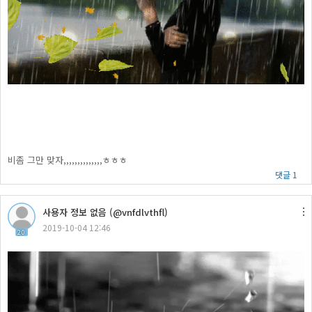
비좀 그만 맞자,,,,,,,,,,,,,,ㅎㅎㅎ
댓글 1
사용자 정보 없음 (@vnfdlvthfl)
2019-10-04 12:46
20