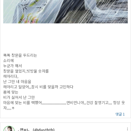
똑똑 창문을 두드리는
소리에
누군가 해서
창문을 열었지,빗방울 숫자를
헤아리다,
난 그만 네 마음을
헤아리고 말았어,,잠시 비를 맞을까 고민하다
몸에 맞는
비가 싫어서 난 그만
마음에 맞는 비를 택했어,,,,,,,,,,,,,,,,,,,,,연비언니야,,건강 잘챙기고,,, 항상 웃
자,,,,ㅎ
댓글 1
｡연ㅂΙ。 (@dusthth)