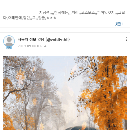
지금쯤,,,,한국에는,,,저리,,코스모스,,피어잇겟지,,,그립
다,오래전에,걷던,,그,,길들,ㅎㅎㅎ
댓글 1
사용자 정보 없음 (@vnfdlvthfl)
2019-09-08 02:14
20