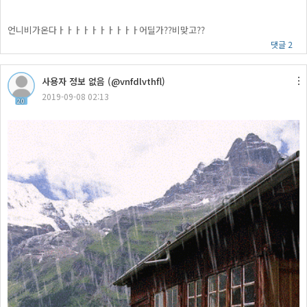
언니비가온다ㅏㅏㅏㅏㅏㅏㅏㅏㅏㅏ어딜가??비맞고??
댓글 2
사용자 정보 없음 (@vnfdlvthfl)
2019-09-08 02:13
20