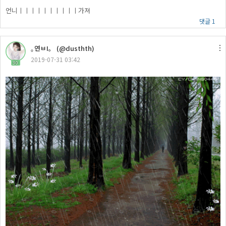
언니ㅣㅣㅣㅣㅣㅣㅣㅣㅣㅣ가져
댓글 1
｡연ㅂΙ。 (@dusthth)
2019-07-31 03:42
30