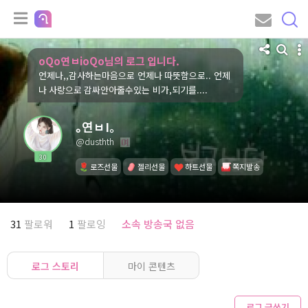
oQo연ㅂioQo님의 로그 입니다.
언제나,,감사하는마음으로 언제나 따뜻함으로.. 언제
나 사랑으로 감싸안아줄수있는 비가,되기를....
｡연ㅂΙ。
@dusthth
30
로즈선물
젤리선물
하트선물
쪽지발송
31
팔로워
1
팔로잉
소속 방송국 없음
로그 스토리
마이 콘텐츠
로그 글쓰기