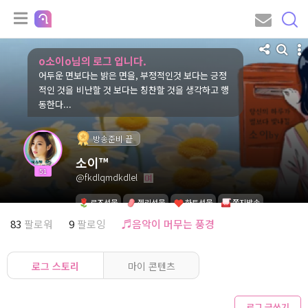
o소이o님의 로그 입니다.
어두운 면보다는 밝은 면을, 부정적인것 보다는 긍정
적인 것을 비난할 것 보다는 칭찬할 것을 생각하고 행
동한다...
방송준비 끝
소이™
51
@fkdlqmdkdlel
로즈선물
젤리선물
하트선물
쪽지발송
83
팔로워
9
팔로잉
♬음악이 머무는 풍경
로그 스토리
마이 콘텐츠
로그 글쓰기