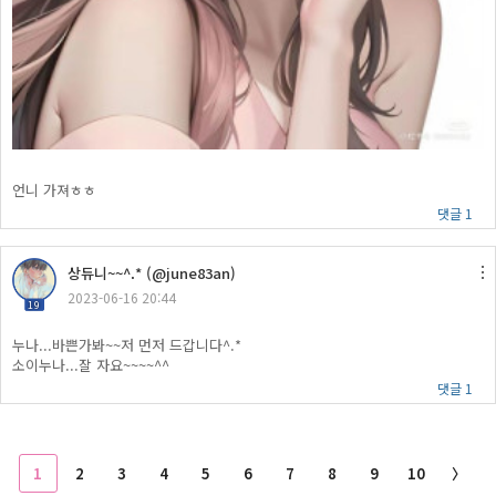
언니 가져ㅎㅎ
댓글 1
상듀니~~^.* (@june83an)
2023-06-16 20:44
19
누나...바쁜가봐~~저 먼저 드갑니다^.*
소이누나...잘 자요~~~~^^
댓글 1
1
2
3
4
5
6
7
8
9
10
〉