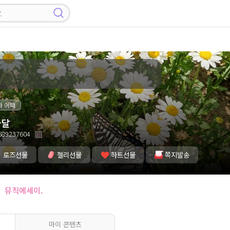
나 어때
와달
89237604
로즈선물
젤리선물
하트선물
쪽지발송
뮤직에세이.
마이 콘텐츠