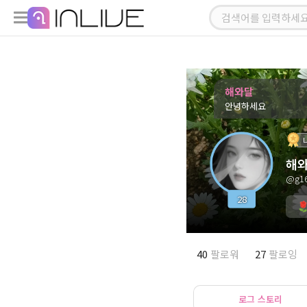
해와달
안녕하세요
해
@g16
28
40
팔로워
27
팔로잉
로그 스토리