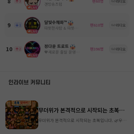
8
팬
명
3
60
라디오
갠방송츠럼
LIVE
달빛수채화™
9
팬
명
1
610
라디오
따뜻한사람 & 따뜻한음악
LIVE
정다운 트로트
10
팬
명
2
396
라디오
💖새로운 출발 운영진모심💖
LIVE
인라이브 커뮤니티
무더위가 본격적으로 시작되는 초복입니다. 이미지 제작(feat.쪼맹)
무더위가 본격적으로 시작되는 초복입니다. 🌿우리 ALL MUSIC 파라파라 방송국 가족 여러분, 오늘만큼은 바쁜 일상 속에서도 맛있는 보양식 한 그릇 드시고 건강 잘 챙기시길 바랍니다.