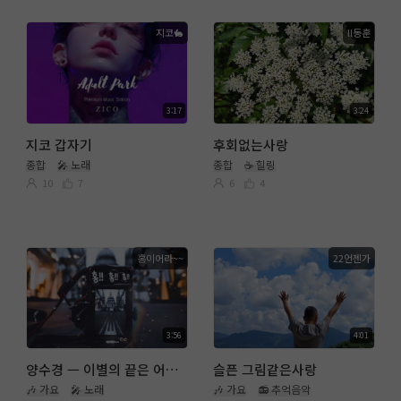
지코🐇
ll동훈
3:17
3:24
지코 갑자기
후회없는사랑
종합
🎤 노래
종합
☕ 힐링
10
7
6
4
홍이어라~~
22언젠가
3:56
4:01
양수경 ㅡ 이별의 끝은 어디인가요
슬픈 그림같은사랑
🎶 가요
🎤 노래
🎶 가요
📻 추억음악