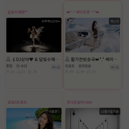
달빛수채화™
👑*.° 쎄미트롯 *.°👑
우쭈쭈ll상아❧
하느리
￡DJ상아♥ & 달빛수채화™ 방송
활기찬방송국👑*.° 쎄미트롯 *.°👑진행: 하느리👑담:평 강
종합
😙 수다
트로트
음악방송
라디오
라디오
24
33
19
69
89
33
로얄ll트로트
정다운쉼터7080
ll물결💦
12월의왈츠🎤