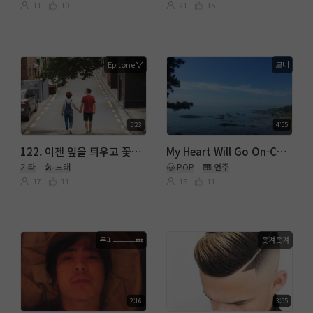
11
10
21
15
Epitone°✓
모니
5:23
4:55
122. 이젠 잎을 틔우고 꽃필텐데 .( 함께 Ejen°✓ )
My Heart Will Go On-Celine Dion
기타
🎤 노래
🤠 POP
🎹 연주
17
11
18
11
쿠퍼════💤
웃겨웃겨
2:16
3:55