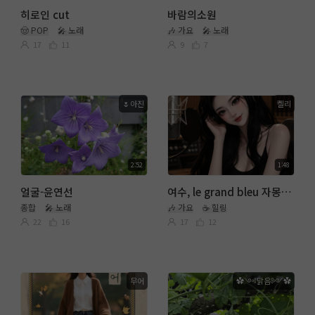
히로인 cut
바람의소원
🤠 POP
🎤 노래
🎶 가요
🎤 노래
17
11
9
7
🌷아진
켈리
2:52
1:48
얼굴-윤연선
여수, le grand bleu 자몽꽃 -켈리버젼-
종합
🎤 노래
🎶 가요
☕ 힐링
22
16
17
12
무어
✿༺맑음༻✿