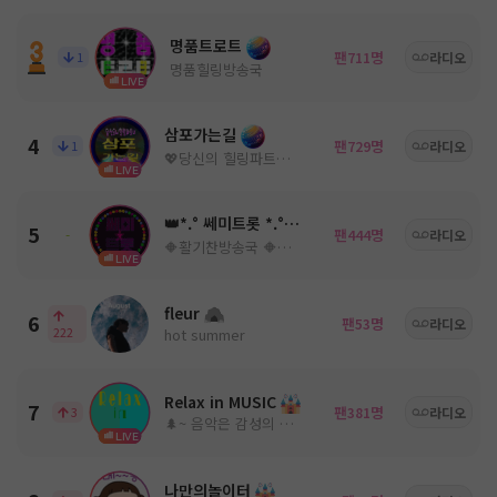
명품트로트
팬
명
1
711
라디오
명품힐링방송국
LIVE
삼포가는길
4
팬
명
1
729
라디오
💖당신의 힐링파트너💖ノ。담: ◈
LIVE
👑*.° 쎄미트롯 *.°👑
5
팬
명
-
444
라디오
🔶활기찬방송국 🔶쎄미트롯🔶
LIVE
fleur
6
팬
명
53
라디오
222
hot summer
Relax in MUSIC
7
팬
명
3
381
라디오
🌲~ 음악은 감성의 움직임을 유도한다! ~🌳
LIVE
나만의놀이터