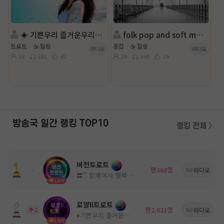
◈ 기쁜우리 즐거운우리◈진행:물결 ◈담 :♡현아♡
folk pop and soft music
트로트
☕ 힐링
종합
☕ 힐링
라디오
라디오
55
181
42
24
190
26
방송국 일간 랭킹 TOP10
랭킹 전체 〉
비전트로트
팬
명
-
868
라디오
〓˚˚ 함께여서 행복한 고품격 방송국 ˚˚〓
LIVE
로얄ll트로트
팬
명
2
2,021
라디오
♦️기쁜우리 즐거운우리♦️
LIVE