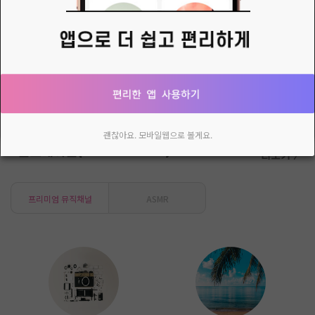
💛뿌미💛님의 새로운 소식
여름휴가는 태백 용연동굴속으로~~~~ 13도 와우~~~ 춥다 추워요 여름나기~~
다시 열지 않음
닫기
괜찮아요. 모바일웹으로 볼게요.
인스테이션(Inlive Station)
더보기 〉
프리미엄 뮤직채널
ASMR