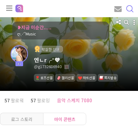
❥지금 이순간.....
ღ⋰˚Music
확실한 신원
엔ㄴr╭°💜
41
@g1732686940
로즈선물
젤리선물
하트선물
쪽지발송
57
팔로워
57
팔로잉
음악 스케치 7080
로그 스토리
마이 콘텐츠