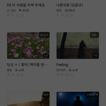
50.이 사람을 지켜 주세요
나쁜사람 (김문규)
🎶 가요
🌳 40대~
종합
음악방송
17
15
16
12
오OrOi
가람✨️
3:10
3:43
당신 ㅇㅣ좋아 [계이름 편곡 🎤 남진&장윤정
Feeling
종합
🎤 노래
🤠 POP
🎤 노래
15
11
37
35
초연
✶날탱⍣༄