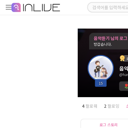
음악듣기 님의 로그
방갑습니다.
음
@han
15
4
팔로워
2
팔로잉
로그 스토리