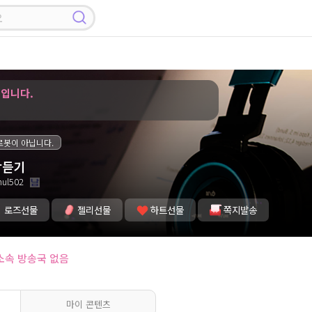
 입니다.
로봇이 아닙니다.
악듣기
ul502
로즈선물
젤리선물
하트선물
쪽지발송
소속 방송국 없음
마이 콘텐츠