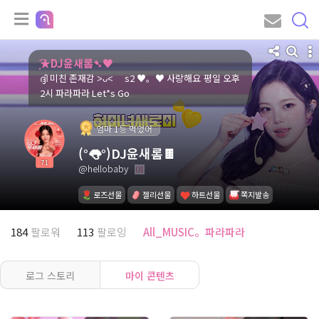
͙͘͡★DJ윤새롬➷♥
ദ്ദി 미친 존재감 ˃ᴗ˂ s2 ♥。♥ 사랑해요 평일 오후
2시 파라파라 Let*s Go
엄마 1등 먹었어
(°👅°)DJ윤새롬🍫
71
@hellobaby
로즈선물
젤리선물
하트선물
쪽지발송
184
팔로워
113
팔로잉
All_MUSIC。파라파라
로그 스토리
마이 콘텐츠