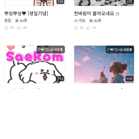
2:18
3:18
뿌잉뿌잉♥ [생일기념]
찬바람이 불어오네요 ⛄︎
종합
🎤 노래
🎶 가요
🎤 노래
90
44
86
50
(°👅°)DJ윤새롬🍫
(°👅°)DJ윤새롬🍫
3:33
4:53
오, 해피 [1.5배속] ㅋㅋㅋ
동그리오♡。♡요청곡【일어＋한국어】
🎶 가요
🎤 노래
종합
🎤 노래
87
48
84
52
(°👅°)DJ윤새롬🍫
(°👅°)DJ윤새롬🍫