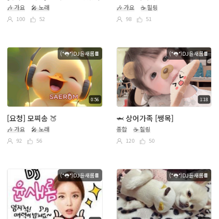
🎶 가요
🎤 노래
🎶 가요
☕ 힐링
100
52
98
51
(°👅°)DJ윤새롬🍫
(°👅°)DJ윤새롬🍫
0:56
1:18
[요청] 모찌송 🍑
🦈 상어가족 [쌩목]
🎶 가요
🎤 노래
종합
☕ 힐링
92
56
120
50
(°👅°)DJ윤새롬🍫
(°👅°)DJ윤새롬🍫