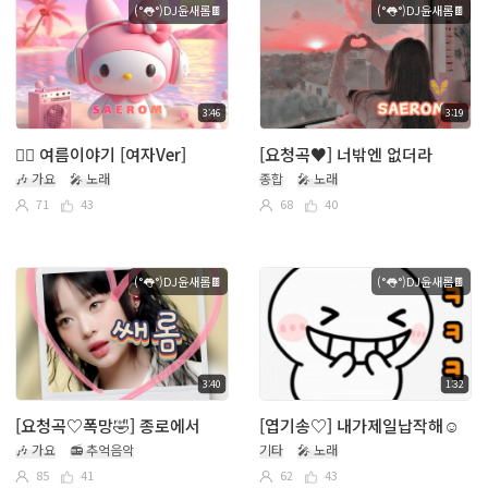
(°👅°)DJ윤새롬🍫
(°👅°)DJ윤새롬🍫
3:46
3:19
🏄‍♀️ 여름이야기 [여자Ver]
[요청곡♥] 너밖엔 없더라
🎶 가요
🎤 노래
종합
🎤 노래
71
43
68
40
(°👅°)DJ윤새롬🍫
(°👅°)DJ윤새롬🍫
3:40
1:32
[요청곡♡폭망🤣] 종로에서
[엽기송♡] 내가제일납작해☺️
🎶 가요
📻 추억음악
기타
🎤 노래
85
41
62
43