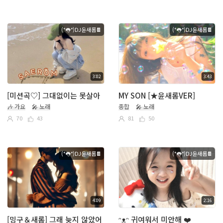
(°👅°)DJ윤새롬🍫
(°👅°)DJ윤새롬🍫
3:02
3:43
[미션곡♡] 그대없이는 못살아
MY SON [★윤새롬VER]
🎶 가요
🎤 노래
종합
🎤 노래
70
43
81
50
(°👅°)DJ윤새롬🍫
(°👅°)DJ윤새롬🍫
4:09
2:16
[밍구＆새롬] 그래 늦지 않았어
ᵔᴥᵔ 귀여워서 미안해 ❤️