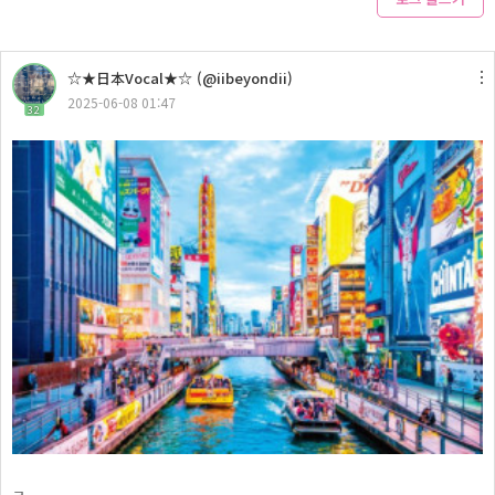
☆★日本Vocal★☆ (@iibeyondii)
2025-06-08 01:47
32
ㅋ