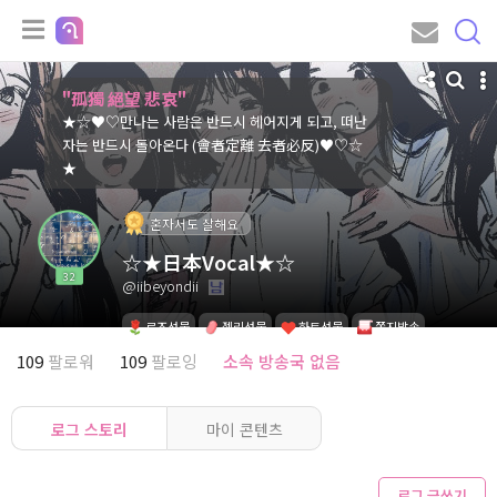
"孤獨 絕望 悲哀"
★☆♥♡만나는 사람은 반드시 헤어지게 되고, 떠난
자는 반드시 돌아온다 (會者定離 去者必反)♥♡☆
★
혼자서도 잘해요
☆★日本Vocal★☆
32
@iibeyondii
로즈선물
젤리선물
하트선물
쪽지발송
109
팔로워
109
팔로잉
소속 방송국 없음
로그 스토리
마이 콘텐츠
로그 글쓰기