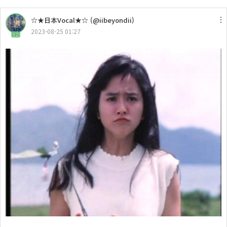
☆★日本Vocal★☆ (@iibeyondii)
2023-08-25 01:27
32