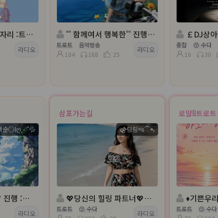
 :트로트
˚˚ 함께여서 행복한˚˚ 진행:몽이 ◈ 담:풀잎ΟΙ슬╭✿*
￡DJ상아♥ 
트로트
음악방송
종합
😙 수다
라디오
라디오
104
168
25
16
30
삼포가는길
로얄ll트로트
복순○lღ⋰˚💦
⚣링링જ⁀➴
○lღ⋰˚💦
💖당신의 힐링 파트너💖진행◈:⚣링링જ⁀➴담: 양양바다
♦️기쁜우리 즐거운 우리♦
트로트
😙 수다
트로트
😙 수다
라디오
라디오