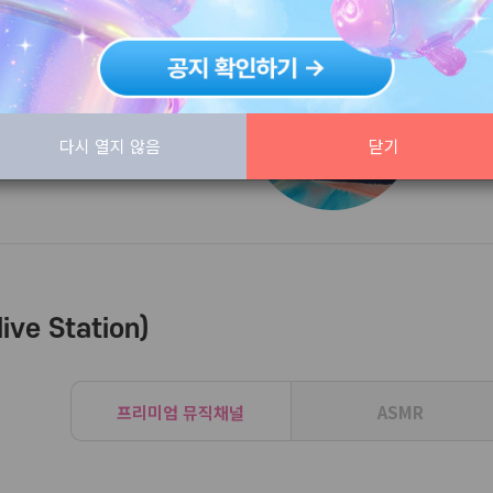
👉[코리아캐스터]설치
다시 열지 않음
닫기
위와 같이, 플러그인으로 설치하셔야..코캐가 숨거나 하지 않습니다 ^^
ve Station)
프리미엄 뮤직채널
ASMR