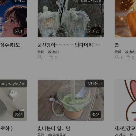
5:01
3:25
여자이니까-나훈아.심수봉(모니&아진)
군산항아~~~~~~~덥다더워`~~
연
종합
🎤 노래
종합
🎤 노
4
2
6
2
oey-style◞*✯
빛나는나
2:06
4:03
아로하 )
빛나는나 입니담
제3한강교
종합
📻 추억음악
🎶 가요
🎤