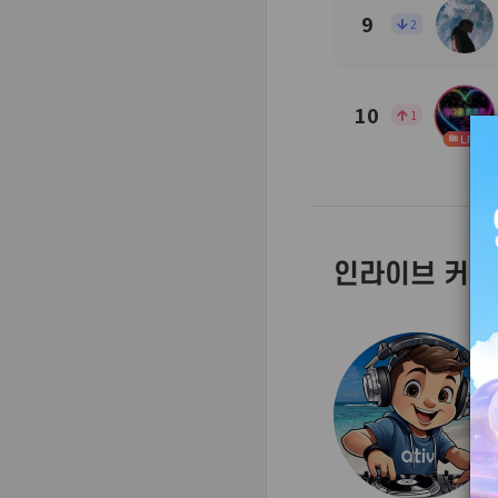
9
2
10
1
LIVE
인라이브 커