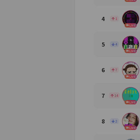
4
1
LIVE
5
4
LIVE
6
7
LIVE
7
14
LIVE
8
2
LIVE