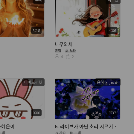
3:18
4:06
나무와새
래
종합
🎤 노래
4
2
바비토끼🐰
윤하*•.¸ʜɪ💫
0:00
3:37
-혜은이
6. 라이브가 아닌 소리 지르기~💕김양 - 바람의 연가
 노래
🎶 가요
🎤 노래