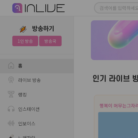
방송하기
1인 방송
방송국
홈
인기 라이브 
라이브 방송
랭킹
행복이 머무는그자
인스테이션
인보이스
노래자랑