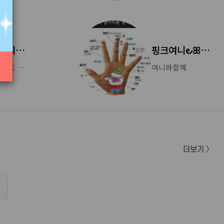
아이사랑님의 새로운 소식
핑크여니౿ꕤ님의 새로운 소식
작은 소품까지도 그냥 맘에 들었다... 날이 좋았던 어느 여름날... 서귀포 "땡뀨베리"에서...
여니와함께
더보기 〉