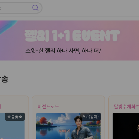
방송
리
비전트로트
달빛수채화™
🍀봄꽃🍀
ㅱё(몽이)