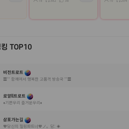
78
382
38
70
204
킹 TOP10
비전트로트
〓˚˚ 함께여서 행복한 고품격 방송국 ˚˚〓
로얄ll트로트
♦️기쁜우리 즐거운우리♦️
삼포가는길
💖당신의 힐링파트너💖ノ。담: ◈