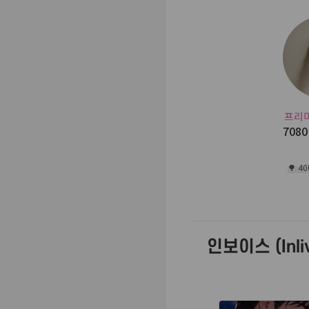
프리
708
🌳 4
인보이스 (Inliv