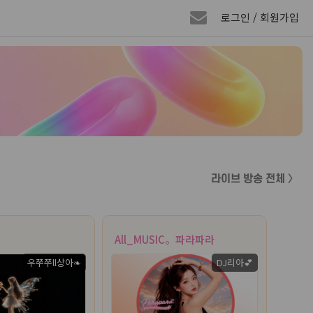
로그인 / 회원가입
라이브 방송 전체 〉
All_MUSIC。파라파라
우쭈쭈ll상아❧
DJ리아💕