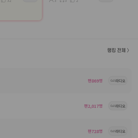
32
3
3
2
랭킹 전체 〉
팬
869
명
라디오
팬
2,017
명
라디오
팬
728
명
라디오