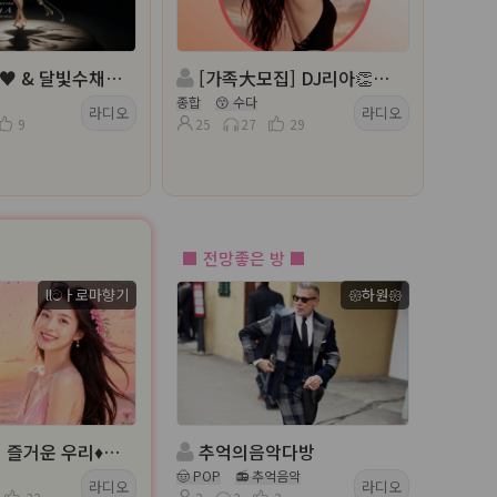
& 달빛수채화™ 방송
[가족大모집] DJ리아👏텐션업_즐거운인생
종합
😙 수다
라디오
라디오
9
25
27
29
■ 전망좋은 방 ■
llටㅏ로마향기
𑁍하원𑁍
️진행:아로마향기♦️담: ll물결💦
추억의음악다방
🤠 POP
📻 추억음악
라디오
라디오