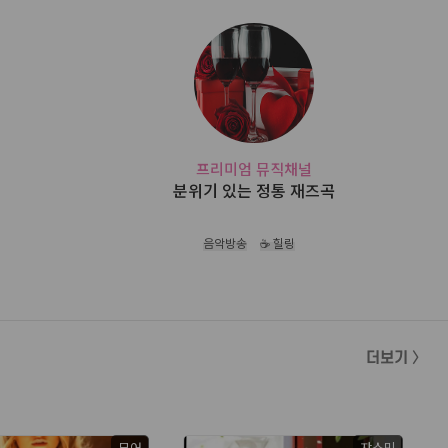
프리미엄 뮤직채널
분위기 있는 정통 재즈곡
음악방송
☕ 힐링
더보기 〉
무어
쟈스민