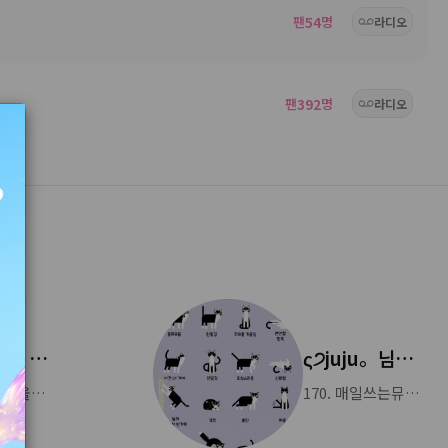
팬
54
명
라디오
팬
392
명
라디오
20주년 모임 안내글
ς੭juju。님의 새로운 소식
트롯트주막이 올해로 인라이브 3주년(세이음방 20주년)을 맞이 합니다.국장님과 운영진,&nbsp; 매니아님 들, 청취자 분들
170. 매일쓰는뮤직 다이어리 _√홀로사는즐거움 ♩ 홀로살면 깨닫게 되는게 있는데 한번도 혼자인적이 없다는것이다 인간은 그누구를 소유할수가 없고 인간은 홀로일수는 없다 그런데, 홀로서지 못하면 혼자가 아니란걸 깨닫지 못한다 그러므로 홀로서지 못하는자가 홀로이다 그러니 홀로서라!!