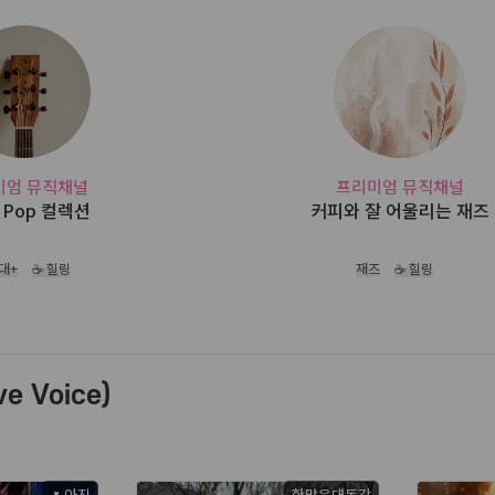
미엄 뮤직채널
프리미엄 뮤직채널
0 Pop 컬렉션
커피와 잘 어울리는 재즈
0대+
☕ 힐링
재즈
☕ 힐링
e Voice)
🌷아진
한많은대동강