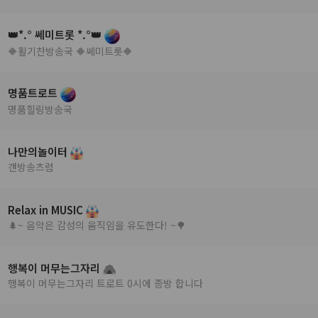
👑*.° 쎄미트롯 *.°👑
🔶활기찬방송국 🔶쎄미트롯🔶
명품트로트
명품힐링방송국
나만의놀이터
갠방송츠럼
Relax in MUSIC
🌲~ 음악은 감성의 움직임을 유도한다! ~🌳
행복이 머무는그자리
행복이 머무는그자리 트로트 0시에 종방 합니다