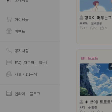
행복이 머무는그자리
아이템몰
트로트
음악방송
10
56
9
이벤트
공지사항
쁘이트로트
FAQ (자주하는 질문)
제휴 / 1:1문의
인라이브 블로그
◈ 쁘이II트로트* 진행 :복순
기타
☕ 힐링