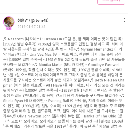
청솔💕 (@item48)
2019-01-17 21:49
54
♬ Nazareth (나자레스) - Dream On (드림 온, 꿈 꿔라 이라는 뜻이 담긴 곡)
[1982년 앨범 수록곡] <1968년 영국 스코틀랜드 던펌린 결성 하드 록, 헤비 메
탈 사운드를 구사하는 남성 4인조 록 밴드그룹>♬ Myriam Hernandez (미리
암 에르난데스) - Una Vez Mas (우나 베즈 마스, 한번만 더 이라는 뜻이 담긴
곡) [1990년 앨범 수록곡] <1965년 5월 2일 칠레 뉴뇨아 출생 라틴 팝 사운드를
구사하는 보컬가수>♬ Monika Martin (모니카 마틴) - Goodbye Farewell
(굿바이 페어웰, 작별 인사 이라는 뜻이 담긴 곡) [1997년 앨범 수록곡] <1962
년 5월 7일 오스트리아 슈타이어마르크 주 그라츠 출생 민속 음악을 바탕에 둔
사운드를 구사하는 오스트리아가 낳은 최고의 보컬가수>♬ Beth Nielsen Cha
pman (베스 닐슨 채프먼) - All I Have (올 아이 해브, 내가 가진 모든 것 이라는
뜻이 담긴 곡) [1990년 앨범 수록곡] <1958년 9월 14일 미국 텍사스 주 할링전
출생 어덜트 컨템포러리, 팝 음악, 컨트리 음악 사운드를 구사하는 보컬가수>♬
Sheila Ryan (쉘라 라이언) - Evening Ball (이브닝 볼, 저녁 종소리 이라는 뜻
이 담긴 곡) [1998년 3집 앨범 수록곡] <1921년 6월 8일 미국 캔자스 주 토피카
출생 영화 배우 겸 팝, 월드뮤직, 포크, 켈틱, 아이리쉬 사운드를 구사하는 보컬
가수>♬ Olivia Newton John (올리비아 뉴턴 존) - Banks Of The Ohio (뱅
크스 오브 더 오하이오, 오하이오의 은행 이라는 뜻이 담긴 곡) [원곡은 1959년
' 존 바에즈 ' 가수가 발표한 곡을 1971년 ' 올리비아 뉴턴 존 ' 재발표 앨범 수