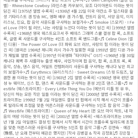
벨) - Rhinestone Cowboy (라인스톤 카우보이, 모조 다이아몬드 이라는 뜻이
담긴 곡) [1975년 앨범 수록곡] <1936년 4월 22일 미국 아칸소 주 빌스타운 출
생 기타리스트 겸 방송 MC, 영화 배우 겸 가스펠, 컨트리 음악, 서양 음악, 이지
리스닝, 민요, 팝 음악 사운드를 구사하는 보컬가수>♬ Smokie (스모키) - I Fe
el Love (아이 필 러브, 나는 사랑을 느낀다 이라는 뜻이 담긴 곡) [1999년 앨범
수록곡] <1968년 영국 웨스트요크셔 주 베데스 그래머 스쿨 결성 팝 록, 소프트
록, 글램 록 사운드를 구사하는 4인조 소프트 록 밴드그룹>♬ Celine Dion (셀
린 디옹) - The Power Of Love (더 파워 오브 러브, 사랑의 힘 이라는 뜻이 담
긴 곡) [원곡은 1984년 제니퍼 러시 가수가 발표한 곡을 1993년 셀린 디온 가수
가 재발표 앨범 수록곡] {1997년 미국영화 "타이타닉" OST} <1968년 3월 30일
캐나다 퀘벡 주 사를마뉴 출생 배우, 사업가이며 팝 음악, 팝 록, 소프트 록, 록
음악, 샹송, 댄스 음악, 어덜트 컨템퍼러리 사운드를 구사하는 캐나다 낳은 최고
의 보컬가수>♬ Eurythmics (유리스믹스) - Sweet Dreams (스윗 드림즈, 달
콤한 꿈 이라는 뜻이 담긴 곡) [1983년 2집 앨범 수록곡] <1980년 영국 런던 결
성 뉴 웨이브, 신스 팝, 댄스 록 사운드를 구사하는 혼성 2인조 댄스그룹>♬ W
estlife (웨스트라이프) - Every Little Thing You Do (에브리 리틀 씽 유 두,
당신이 하는 모든 작은 일들 이라는 뜻이 담긴 곡) [2000년 앨범 수록곡] <웨스
트라이프는 1998년 7월 2일 아일랜드 결성 틴 팝에서 시작 해서 시간이 흐를수
록 발라드에 초점을 맞춘 어른스러운 사운드를 구사하는 5인조 팝 음악 그룹>
♬ Westlife (웨스트라이프) - Queen of My Heart (퀸 오브 마이 하트, 내 마
음의 여왕 이라는 뜻이 담긴 곡) [2001년 앨범 수록곡] <웨스트라이프는 1998
년 7월 2일 아일랜드 결성 틴 팝에서 시작 해서 시간이 흐를수록 발라드에 초점
을 맞춘 어른스러운 사운드를 구사하는 5인조 팝 음악 그룹>♬ 김연숙 - 예감
(豫感, 난 오래 전부터 예감은 했지만) [작사 김병걸 & 작곡 김정호]♬ 강은철 -