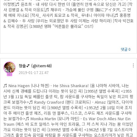
이정명]♬ 윤초희 - 내 사랑 다시 한번 더 (홀연히 안개 속으로 당신은 가고) [작
사 김병걸 & 작곡 이응도]♬ 채우리 - 가슴에 뚫린 구멍 (胸にアイタ穴, 그 언
제 메워 지나요) [작사_ 사사키 토모코 & 작곡_ 무네니 아이따 아나]♬ 홍종명
& 김혜수 - 두 사람 (우리는 외로웠던 두 사람 이제는 사랑 하리라) [작사 박건호
& 작곡 김명곤] {1988년 영화 "어른들은 몰라요" OST}
댓글 0
청솔💕 (@item48)
2019-01-17 21:47
54
♬ Nina Hagen (나나 하겐) - He Shiva Shankara! (옴 나마하 시바야, 나는
시바 신께 경배를 드립니다 이라는 뜻이 담긴 곡) [1995년 앨범 수록곡] <1955
년 3월 11일 독일 베를린 출생 락, 팝 사운드를 구사하는 독일이 낳은 최고의 펑
크록 보컬가수>♬ Randy Crawford (랜디 크로퍼드) - Almaz (알마즈, 다이아
몬드 이라는 뜻이 담긴 곡) [1986년 앨범 수록곡] <1952년 2월 18일 미국 조지
아 주 메이컨 출생 재즈, 리듬 앤 블루스, 디스코, 스무드 재즈 사운드를 구사하
는 보컬가수>♬ Monika Martin (모니카 마틴) - Es War Doch Alles Nur Ein
Traum (에스 바 도흐 알레스 누어 아인 트라움, 그 저 스쳐 지나 가는 꿈 이었던
가요 이라는 뜻이 담긴 곡) [1999년 앨범 수록곡] <1962년 5월 7일 오스트리아
그라츠 출생 민속 음악을 바탕을 둔 사운드를 구사하는 오스트리아가 낳은 최고