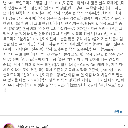
년 SBS 토일드라마 "황금 신부" OST}♬ 김훈 - 축제 (내 젊은 날의 축제여) [작
사 정찬우 & 작곡 김정호] {원곡자 박영일}♬ 박강수 - 부족한 사랑 (나의 사랑
은 네게 부족한 짐이 될 뿐이야) [작사 박강수 & 작곡 박강수]♬ 신현례 - 축제
(내 젊은 날의 축제여) [작사 정찬우 & 작곡 김정호] {원곡자 박영일}♬ 심은경 -
한번 더 (오 한번 더 그래 한번 더) [작사 진영,이은주,황동혁 & 작곡 모그,한승
우] {2013년 한국영화 "수상한 그녀" 삽입곡}♬ 이재헌 - 지금 우리는 (우린 그
렇게 서롤 잃어 버리면 안돼요) [작사 김선민 & 작곡 김선민] {2003년 MBC 수
목드라마 "눈사람" OST}♬ 이철식 - 눈물 많은 우리 사랑 (쏟아 지는 빗물처럼
눈물 많은 우리 사랑) [작사 박치훈 & 작곡 이세건]♬ 왁스 (Wax) - 술이 웬수야
(술이 문제야 술이 웬수야) [작사 오성훈 & 작곡 오성훈]♬ 유미 (Youme) - 마
지막 너를 보내며 (마지막일 것 같은 널 붙잡고 있어) [작사 김선민 & 작곡 김선
민]♬ 유미 (Youme) - 마지막 바램 (좋은 기억만이 남아 있기를 나는 간절히 바
래요) [작사 박태희 & 작곡 최진용]♬ 알리 (ALi) - Carry On (캐리 온, 계속 하
세요 이라는 뜻이 담긴 곡) [작사 오준성,은종태 & 작곡 오준성] {2012년 SBS
월화드라마 "신의" OST}♬ 자유 - 행복한 아침 (매일 아침 너와 사랑으로 만날
수 있기를 나는 기도해) [작사 영조 & 작곡 영조]♬ 차태현 - 이 차선 다리 (멈춰
진 우리 사랑) [작사 이성훈 & 작곡 김민진] {2007년 한국영화 "복면 달호" OS
T}
댓글 0
청솔💕 (@item48)