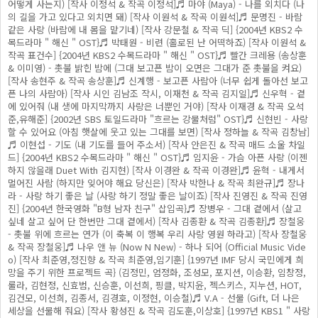
어떻게 사는지) [작사 이정석 & 작곡 이정석]♬ 마야 (Maya) - 나를 외치다 (나
의 길을 가고 있다고 외치면 돼) [작사 이원석 & 작곡 이원석]♬ 문명진 - 바람
같은 사랑 (바람에 내 몸을 맡기네) [작사 강문철 & 작곡 딕] {2004년 KBS2 수
목드라마 " 해신 " OST}♬ 박태원 - 비련 (홀로된 난 어떡하죠) [작사 이원석 &
작곡 표건수] {2004년 KBS2 수목드라마 " 해신 " OST}♬ 빨간 크레용 (송상훈
& 이미영) - 촛불 밝힌 밤에 (그대 보고픈 밤이 오면은 그대가 준 촛불을 켜요)
[작사 송현주 & 작곡 송상훈]♬ 신계행 - 보고픈 사람아 (너무 쉽게 돌아선 보고
픈 나의 사람아) [작사 시인 김남조 작시, 이재천 & 작곡 김지일]♬ 신우혁 - 곁
에 있어줘 (내 생에 마지막까지 사랑은 너뿐인 거야) [작사 이재경 & 작곡 오석
준,유해준] {2002년 SBS 토일드라마 "흐르는 강물처럼" OST}♬ 신현빈 - 사랑
할 수 있어요 (아침 햇살에 웃고 있는 그대를 보면) [작사 정하늘 & 작곡 김창남]
♬ 이현섭 - 기도 (내 기도를 들어 주소서) [작사 안은진 & 작곡 매드 소울 차일
드] {2004년 KBS2 수목드라마 " 해신 " OST}♬ 임지윤 - 가슴 아픈 사랑 (이젠
하지 않을래 Duet With 김지현) [작사 이경완 & 작곡 이경완]♬ 윤혁 - 내게서
멀어진 사람 (하지만 잊어야 해요 당신은) [작사 박한나 & 작곡 최완규]♬ 장나
라 - 사랑 하기 좋은 날 (사랑 하기 정말 좋은 날이죠) [작사 진영진 & 작곡 진영
진] {2004년 한국영화 "B형 남자 친구" 삽입곡}♬ 장병우 - 그대 곁에서 (살고
싶네 살고 싶어 단 한번만 그대 곁에서) [작사 김종환 & 작곡 김종환]♬ 장철웅
- 촛불 위에 흐르는 연가 (이 축복 이 행복 우리 사랑 영원 하라고) [작사 장철웅
& 작곡 장철웅]♬ 나우 앤 뉴 (Now N New) - 하나 되어 (Official Music Vide
o) [작사 최준영,정진향 & 작곡 최준영,임기훈] {1997년 IMF 당시 국민에게 희
망을 주기 위한 프로젝트 곡} (김정민, 엄정화, 조성모, 포지션, 이승환, 임창정,
룰라, 김현정, 신효범, 신승훈, 이선희, 핑클, 박지윤, 젝스키스, 지누션, HOT,
김건모, 이선희, 김종서, 김경호, 이정현, 이승철)♬ V.A - 선물 (Gift, 더 나은
세상을 선물해 줘요) [작사 황성진 & 작곡 김도훈,이상호] {1997년 KBS1 " 사랑