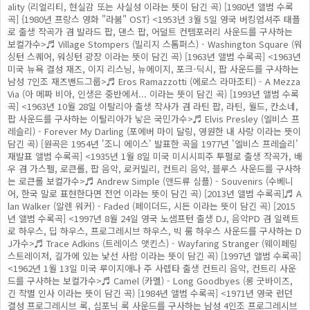
ality (리얼리티, 현실감 또는 사실성 이라는 뜻이 담긴 곡) [1980년 앨범 수록
곡] {1980년 프랑스 영화 "라붐" OST} <1953년 3월 5일 영국 버킹엄셔주 태플
로 출생 작곡가 겸 발라드 팝, 댄스 팝, 어덜트 컨템포러리 사운드를 구사하는
보컬가수>♬ Village Stompers (빌리지 스톰퍼스) - Washington Square (워
싱턴 스퀘어, 워싱턴 광장 이라는 뜻이 담긴 곡) [1963년 앨범 수록곡] <1963년
미국 뉴욕 결성 재즈, 이지 리스닝, 뉴에이지, 포크-딕시, 팝 사운드를 구사하는
남성 7인조 재즈밴드그룹>♬ Eros Ramazzotti (에로스 라마조티) - A Mezza
Via (아 메짜 비아, 인생은 중반에서... 이라는 뜻이 담긴 곡) [1993년 앨범 수록
곡] <1963년 10월 28일 이탈리아 출생 작사가 겸 라틴 팝, 라틴, 월드, 칸소네,
팝 사운드를 구사하는 이탈리아가 낳은 국민가수>♬ Elvis Presley (엘비스 프
레슬리) - Forever My Darling (포에버 마이 달링, 영원한 내 사랑 이라는 뜻이
담긴 곡) [원곡은 1954년 '조니 에이스' 발표한 곡을 1977년 '엘비스 프레슬리'
재발표 앨범 수록곡] <1935년 1월 8일 미국 미시시피주 투펄로 출생 작곡가, 배
우 겸 가스펠, 로큰롤, 팝 음악, 로커빌리, 컨트리 음악, 블루스 사운드를 구사하
는 로큰롤 보컬가수>♬ Andrew Simple (앤드류 심플) - Souvenirs (수베니
어, 한국 말로 표현한다면 전언 이라는 뜻이 담긴 곡) [2013년 앨범 수록곡]♬ A
lan Walker (알렌 워커) - Faded (페이더드, 시든 이라는 뜻이 담긴 곡) [2015
년 앨범 수록곡] <1997년 8월 24일 영국 노샘프턴 출생 DJ, 음악PD 겸 일렉트
로 하우스, 딥 하우스, 프로그레시브 하우스, 빅 룸 하우스 사운드를 구사하는 D
J가수>♬ Trace Adkins (트레이스 앳킨스) - Wayfaring Stranger (웨이페링
스트레이저, 길가에 있는 낯선 사람 이라는 뜻이 담긴 곡) [1997년 앨범 수록곡]
<1962년 1월 13일 미국 루이지애나 주 사렙타 출생 컨트리 음악, 컨트리 사운
드를 구사하는 보컬가수>♬ Camel (카멜) - Long Goodbyes (롱 굿바이즈,
긴 작별 인사 이라는 뜻이 담긴 곡) [1984년 앨범 수록곡] <1971년 영국 런던
결성 프로그레시브 록, 심포닉 록 사운드를 구사하는 남성 4인조 프로그레시브