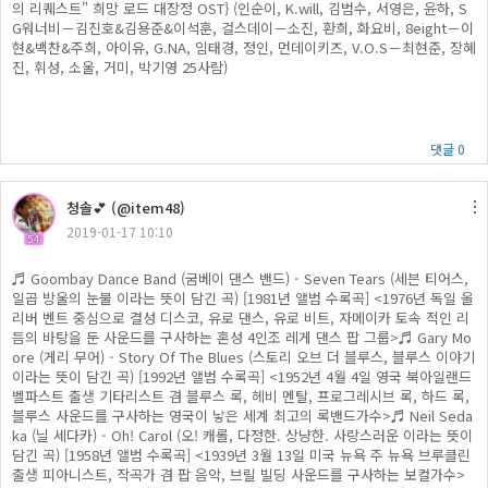
의 리퀘스트" 희망 로드 대장정 OST} (인순이, K.will, 김범수, 서영은, 윤하, S
G워너비－김진호&김용준&이석훈, 걸스데이－소진, 환희, 화요비, 8eight－이
현&백찬&주희, 아이유, G.NA, 임태경, 정인, 먼데이키즈, V.O.S－최현준, 장혜
진, 휘성, 소울, 거미, 박기영 25사람)
댓글 0
청솔💕 (@item48)
2019-01-17 10:10
54
♬ Goombay Dance Band (굼베이 댄스 밴드) - Seven Tears (세븐 티어스,
일곱 방울의 눈물 이라는 뜻이 담긴 곡) [1981년 앨범 수록곡] <1976년 독일 올
리버 벤트 중심으로 결성 디스코, 유로 댄스, 유로 비트, 자메이카 토속 적인 리
듬의 바탕을 둔 사운드를 구사하는 혼성 4인조 레게 댄스 팝 그룹>♬ Gary Mo
ore (게리 무어) - Story Of The Blues (스토리 오브 더 블루스, 블루스 이야기
이라는 뜻이 담긴 곡) [1992년 앨범 수록곡] <1952년 4월 4일 영국 북아일랜드
벨파스트 출생 기타리스트 겸 블루스 록, 헤비 멘탈, 프로그레시브 록, 하드 록,
블루스 사운드를 구사하는 영국이 낳은 세계 최고의 록밴드가수>♬ Neil Seda
ka (닐 세다카) - Oh! Carol (오! 캐롤, 다정한. 상냥한. 사랑스러운 이라는 뜻이
담긴 곡) [1958년 앨범 수록곡] <1939년 3월 13일 미국 뉴욕 주 뉴욕 브루클린
출생 피아니스트, 작곡가 겸 팝 음악, 브릴 빌딩 사운드를 구사하는 보컬가수>