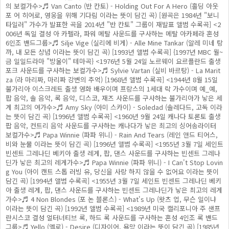
의 보컬가수>♬ Van Canto (반 칸토) - Holding Out For A Hero (홀딩 아웃
포 어 히어로, 영웅을 위해 기다림 이라는 뜻이 담긴 곡) [원곡은 1984년 "보니
타일러" 가수가 발표한 곡을 2014년 "반 칸토" 그룹이 재발표 앨범 수록곡] <2
006년 독일 결성 아 카펠라, 파워 메탈 사운드를 구사하는 메탈 아카페라 혼성
6인조 밴드그룹>♬ Silje Vige (실리에 비게) - Alle Mine Tankar (알레 미네 탕
까, 내 모든 상념 이라는 뜻이 담긴 곡) [1993년 앨범 수록곡] {1997년 MBC 월~
금 일일드라마 "방울이" 테마곡} <1976년 5월 24일 노르웨이 요르플란드 출생
포크 사운드를 구사하는 보컬가수>♬ Sylvie Vartan (실비 바르탕) - La Marit
za (라 마리짜, 마리짜 강변의 추억) [1968년 앨범 수록곡] <1944년 8월 15일
불가리아 이스크레트 출생 영화 배우이며 프랑스의 1세대 락 가수이며 예_예,
팝 음악, 솔 음악, 록 음악, 디스코, 재즈 사운드를 구사하는 불가리아가 낳은 세
계 최고의 여가수>♬ Amy Sky (아미 스카이) - Soledad (솔레다드, 고독 이라
는 뜻이 담긴 곡) [1996년 앨범 수록곡] <1960년 9월 24일 캐나다 토론토 출생
팝 음악, 컨트리 음악 사운드를 구사하는 캐나다가 낳은 최고의 싱어송라이터
보컬가수>♬ Papa Winnie (파파 위니) - Rain And Tears (레인 앤드 티어스,
비와 눈물 이라는 뜻이 담긴 곡) [1996년 앨범 수록곡] <1955년 3월 7일 세인트
빈센트 그레나딘 베키아 출생 레게, 팝, 댄스 사운드를 구사하는 빈센트 그레나
딘가 낳은 최고의 레게가수>♬ Papa Winnie (파파 위니) - I Can't Stop Lovin
g You (아이 캔트 스톱 러빙 유, 당신을 사랑 하지 않을 수 없어요 이라는 뜻이
담긴 곡) [1994년 앨범 수록곡] <1955년 3월 7일 세인트 빈센트 그레나딘 베키
아 출생 레게, 팝, 댄스 사운드를 구사하는 빈센트 그레나딘가 낳은 최고의 레게
가수>♬ 4 Non Blondes (포 논 블론스) - What's Up (왓츠 업, 무슨 일이냐
이라는 뜻이 담긴 곡) [1992년 앨범 수록곡] <1989년 미국 캘리포니아 주 샌프
란시스코 결성 얼터너티브 록, 하드 록 사운드를 구사하는 혼성 4인조 록 밴드
그룹>♬ Yello (옐로) - Desire (디자이어, 욕망 이라는 뜻이 담긴 곡) [1985년