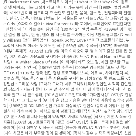
♬ Backstreet Boys (백스트리트 보이스) - I Want It That Way (아이 원트
잇 댓 웨이즈, 나는 그렇게 하고 싶다 이라는 뜻이 담긴 곡) [1999년 앨범 수록
곡] <1993년 미국 플로리다 주 올랜도 결성 팝 음악, 댄스 팝, 컨템퍼러리 알앤
비, 틴 팝, 팝 록, 어덜트 컨템포러리 사운드를 구사하는 5인조 팝 그룹>♬ Spic
e Girls (스파이스 걸스) - Viva Forever (비바 포에버, 스페인어로 표현한다면
' 인생 만세 ' 이라는 뜻이 담긴 곡) [1997년 2집 앨범 수록곡] <1994년 영국 런
던 결성 팝 음악, 틴 팝, 댄스 팝 사운드를 구사하는 여성 5인조 팝그룹>♬ And
y Williams (앤디 윌리암스) - Speak Softly Love (스피크 소프틀리 러브, 부
드럽게 사랑해 이라는 뜻이 담긴 곡) [1969년 앨범 수록곡] {1972년 미국영화
"대부" 주제곡} <1927년 12월 3일 미국 아이오와 주 월 레이크 출생 전통 팝 음
악, 이지 리스닝 사운드를 구사하는 싱어송라이트>♬ Procol Harum (프로 콜
하럼) - A Whiter Shade Of Pale (어 화이터 쉐드 오브 팔, 하얀 창백한 그늘
이라는 뜻이 담긴 곡) [1967년 앨범 수록곡] {2009년 영국영화 "보트 댓 록키
드" OST} <1967년 영국 런던 결성 프로그레시브 록, 아트 록, 사이키델릭 록,
블루스 록, 하드 록, 심포닉 록 사운드를 구사하는 남성 5인조 록 밴드 그룹>♬
강달님 - 그리운 사람 (그대가 그대가 너무 그리워) [작사 김인철 & 작곡 김인철]
♬ 강소리 - 사는게 좋다 (가져 갈 추억이 많아서 내 삶이 좋다) [작사 사마천 &
작곡 알고보니 혼수상태] {2016년 MBC 토일드라마 "가화만사성" OST}♬ 김용
학 - 나, 너 그리고 우리 (우리가 손 잡고 가슴을 열면) [작사 김용학 & 작곡 김용
학] {1989년 제 3회 MBC 신인 가요제 대상곡}♬ 김인식 (종이배 여행) - 넌 영
원히 내 가슴 속에 (내 허락도 없이 남겠다고 해) [작사 김인식 & 작곡 김인식]♬
김지훈 - 사랑 합니다 (눈물에 약속까지 사랑의 약속들) [작사 김지훈 & 작곡 김
지훈] {2007년 SBS 토일드라마 "황금 신부" OST}♬ 김훈 - 축제 (내 젊은 날의
축제여) [작사 정찬우 & 작곡 김정호] {원곡자 박영일}♬ 박강수 - 부족한 사랑
(나의 사랑은 네게 부족한 짐이 될 뿐이야) [작사 박강수 & 작곡 박강수]♬ 신현