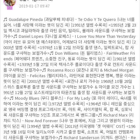
2019-01-17 09:47
54
♬ Guadalupe Pineda (과달루페 피네다) - Te Odio Y Te Quiero (나는 너를
싫어. 너를 사랑해 이라는 뜻이 담긴 곡) [1991년 앨범 수록곡] <1955년 2월 23
일 멕시코 과달라하라 출생 라틴 음악, 발라드, 볼레라 사운드를 구사하는 보컬
가수>♬ Daniel Lopes (다니엘 로페스) - I Love You More Than Yesterday
(아이 러브 유 모어 댄 예스터데이, 어제보다 더 사랑해 이라는 뜻이 담긴 곡) [2
003년 앨범 수록곡] <1976년 11월 12일 브라질 출생 댄스, 일렉트로닉, 팝 사
운드를 구사하는 보컬가수>♬ Don Williams (돈 윌리엄스) - FairWeather Fri
ends (페어웨더 프렌즈, 소중한 친구, 동료 이라는 뜻이 담긴 곡) [1981년 앨범
수록곡] <1939년 5월 27일 미국 텍사스주 플로이다다 출생 주로 컨트리 사운드
를 구사하는 보컬가수>♬ Rosanna Rocci (로잔나 로치) & Michael Morgan
(마이클 모건) - Felicitas (펠리티타스, 라틴어로 표현한다면 행복, 행운 이라는
뜻이 담긴 곡) [2001년 앨범 수록곡] <로잔나 로치 가수는 1968년 10월 28일
스위스 졸로투론 출생 팝 사운드를 구사하는 보컬가수 & 마이클 모건 가수는 1
991년 12월 27일 오스트레일리아 타운즈빌 출생 팝 사운드를 구사하는 보컬가
수>♬ Moody Blues (무디 블루스) - For My Lady (포 마이 레이디, 숙녀를 위
하여 이라는 뜻이 담긴 곡) [1972년 앨범 수록곡] <1964년 데니 레인을 중심으
로 영국 버밍햄 결성 프로그레시브 록, 아트 록, 사이키델릭 록, 팝 록, 심포닉
록 사운드를 구사하는 5인조 프로그레시브 록 밴드그룹>♬ Richard Marx (리
차드 막스) - Now And Forever (나우 앤 포에버, 지금 그리고 영원히 이라는
뜻이 담긴 곡) [1994년 앨범 수록곡] {2013년 미국영화 '겟 어웨이' OST} <196
3년 9월 16일 미국 일리노이주 시카고 출생 팝록, 소프트 록, 어덜트 컨템포러
리 사운드를 구사하는 보컬가수>♬ Richard Sanderson (리처드 샌더슨) - Re