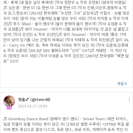
례 - 축제 (내 젊은 날의 축제여) [작사 정찬우 & 작곡 김정호] {원곡자 박영일}
♬ 심은경 - 한번 더 (오 한번 더 그래 한번 더) [작사 진영,이은주,황동혁 & 작
곡 모그,한승우] {2013년 한국영화 "수상한 그녀" 삽입곡}♬ 이철식 - 눈물 많은
우리 사랑 (쏟아 지는 빗물처럼 눈물 많은 우리 사랑) [작사 박치훈 & 작곡 이세
건]♬ 왁스 (Wax) - 술이 웬수야 (술이 문제야 술이 웬수야) [작사 오성훈 & 작
곡 오성훈]♬ 유미 (Youme) - 마지막 너를 보내며 (마지막일 것 같은 널 붙잡고
있어) [작사 김선민 & 작곡 김선민]♬ 유미 (Youme) - 마지막 바램 (좋은 기억
만이 남아 있기를 나는 간절히 바래요) [작사 박태희 & 작곡 최진용]♬ 알리 (AL
i) - Carry On (캐리 온, 계속 하세요 이라는 뜻이 담긴 곡) [작사 오준성,은종태
& 작곡 오준성] {2012년 SBS 월화드라마 "신의" OST}♬ 차태현 - 이 차선 다
리 (멈춰진 우리 사랑) [작사 이성훈 & 작곡 김민진] {2007년 한국영화 "복면 달
호" OST}
댓글 0
청솔💕 (@item48)
2019-01-17 10:09
54
♬ Goombay Dance Band (굼베이 댄스 밴드) - Seven Tears (세븐 티어스,
일곱 방울의 눈물 이라는 뜻이 담긴 곡) [1981년 앨범 수록곡] <1976년 독일 올
리버 벤트 중심으로 결성 디스코, 유로 댄스, 유로 비트, 자메이카 토속 적인 리