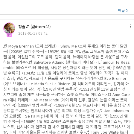
댓글 0
청솔💕 (@item48)
2019-01-17 09:42
54
♬ Moya Brennan (모야 브레넌) - Show Me (보여 주세요 이라는 뜻이 담긴
곡) [2003년 앨범 수록곡] <1952년 8월 4일 아일랜드 그위도어 출생 현대 가스
펠 음악, 아일랜드의 포크 음악, 켈틱 음악, 뉴에이지 바탕을 둔 사운드를 구사
하는 보컬가수>♬ Salvatore Adamo (살바토레 아다모) - L`amour Te Ress
emble (라스무르 테 레셈블, 사랑은 당신처럼 이라는 뜻이 담긴 곡) [1968년 앨
범 수록곡] <1943년 11월 1일 이탈리아 코미소 출생 이탈리아 작곡가 겸 이지
리스닝, 댄스/일렉트로닉 사운드를 구사하는 작곡가겸가수>♬ Eve Brenner
(이브 브레너) - Le Matin Sur La Riviere (라 리비에르의 마티엔느, 강가의 아
침 이라는 뜻이 담긴 곡) [1976년 앨범 수록곡] <1951년 9월 11일 프랑스 셍_
샤흐띠에 출생 재즈 사운드를 구사하는 스캣 소프라노 아티스트>♬ Anie Care
ra (애니 카레라) - Air Mata Rindu (에어 마타 린두, 갈망의 눈물 이라는 뜻이
담긴 곡) [1998년 앨범 수록곡] <1969년 6월 1일 인도네시아 마디운 출생 팝 사
운드를 구사하는 인도네시아가 낳은 최고의 여성 보컬가수>♬ Jan Johansen
(얀 요한센) - Se Pa Mig (세 파 미, 나 좀 봐 이라는 뜻이 담긴 곡) [1996년 앨
범 수록곡] <1966년 1월 9일 스웨덴 스톡홀름 출생 파워 메탈 키보디스트, 피아
니스트, 신시사이저 연주자 겸 네오 클래시컬 메탈, 재즈 퓨젼, 프로그레시브 메
탈, 파워 메탈 사운드를 구사하는 스웨덴 보컬가수>♬ Tony Joe White (토니