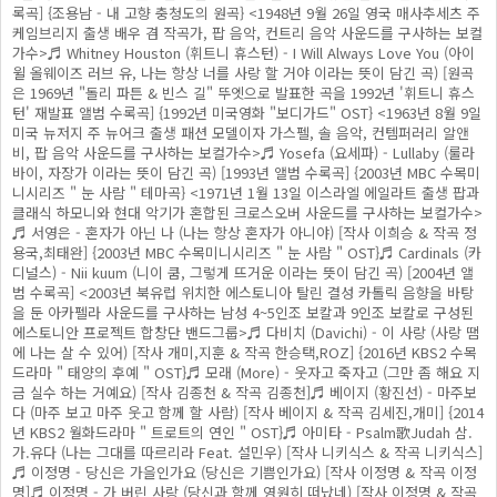
록곡] {조용남 - 내 고향 충청도의 원곡} <1948년 9월 26일 영국 매사추세츠 주
케임브리지 출생 배우 겸 작곡가, 팝 음악, 컨트리 음악 사운드를 구사하는 보컬
가수>♬ Whitney Houston (휘트니 휴스턴) - I Will Always Love You (아이
윌 올웨이즈 러브 유, 나는 항상 너를 사랑 할 거야 이라는 뜻이 담긴 곡) [원곡
은 1969년 "돌리 파튼 & 빈스 길" 뚜엣으로 발표한 곡을 1992년 '휘트니 휴스
턴' 재발표 앨범 수록곡] {1992년 미국영화 "보디가드" OST} <1963년 8월 9일
미국 뉴저지 주 뉴어크 출생 패션 모델이자 가스펠, 솔 음악, 컨템퍼러리 알앤
비, 팝 음악 사운드를 구사하는 보컬가수>♬ Yosefa (요세파) - Lullaby (룰라
바이, 자장가 이라는 뜻이 담긴 곡) [1993년 앨범 수록곡] {2003년 MBC 수목미
니시리즈 " 눈 사람 " 테마곡} <1971년 1월 13일 이스라엘 에일라트 출생 팝과
클래식 하모니와 현대 악기가 혼합된 크로스오버 사운드를 구사하는 보컬가수>
♬ 서영은 - 혼자가 아닌 나 (나는 항상 혼자가 아니야) [작사 이희승 & 작곡 정
용국,최태완] {2003년 MBC 수목미니시리즈 " 눈 사람 " OST}♬ Cardinals (카
디널스) - Nii kuum (니이 쿰, 그렇게 뜨거운 이라는 뜻이 담긴 곡) [2004년 앨
범 수록곡] <2003년 북유럽 위치한 에스토니아 탈린 결성 카톨릭 음향을 바탕
을 둔 아카펠라 사운드를 구사하는 남성 4~5인조 보칼과 9인조 보칼로 구성된
에스토니안 프로젝트 합창단 밴드그룹>♬ 다비치 (Davichi) - 이 사랑 (사랑 땜
에 나는 살 수 있어) [작사 개미,지훈 & 작곡 한승택,ROZ] {2016년 KBS2 수목
드라마 " 태양의 후예 " OST}♬ 모래 (More) - 웃자고 죽자고 (그만 좀 해요 지
금 실수 하는 거예요) [작사 김종천 & 작곡 김종천]♬ 베이지 (황진선) - 마주보
다 (마주 보고 마주 웃고 함께 할 사람) [작사 베이지 & 작곡 김세진,개미] {2014
년 KBS2 월화드라마 " 트로트의 연인 " OST}♬ 아미타 - Psalm歌Judah 삼.
가.유다 (나는 그대를 따르리라 Feat. 설민우) [작사 니키식스 & 작곡 니키식스]
♬ 이정명 - 당신은 가을인가요 (당신은 기쁨인가요) [작사 이정명 & 작곡 이정
명]♬ 이정명 - 가 버린 사랑 (당신과 함께 영원히 떠났네) [작사 이정명 & 작곡