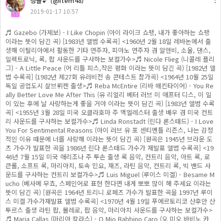
청솔💕 (@item48)
2019-01-17 10:57
54
♬ Gazebo (가제보) - I Like Chopin (아이 라이크 쇼팽, 내가 좋아하는 쇼팽
이라는 뜻이 담긴 곡) [1983년 앨범 수록곡] <1960년 2월 18일 레바논에서 출
생해 이탈리아에서 활동한 기타 연주자, 피아노 연주자 겸 알앤비, 소울, 댄스,
일렉트로닉, 록, 팝 사운드를 구사하는 보컬가수>♬ Nicole Flieg (니콜레 플리
그) - A Little Peace (어 리틀 피스,작은 평화 이라는 뜻이 담긴 곡) [1982년 앨
범 수록곡] {1982년 제27회 유러비전 송 콘테스트 참가곡} <1964년 10월 25일
독일 공업도시 살브뤼켄 출생>♬ Reba McEntire (리바 매킨타이어) - You Re
ally Better Love Me After This (유 리얼리 베터 러브 미 애프터 디스, 이 일
이 있는 후에 날 사랑하는게 좋을 거야 이라는 뜻이 담긴 곡) [1983년 앨범 수록
곡] <1955년 3월 28일 미국 오클라호마 주 맥엘레스터 출생 배우 겸 미국 컨트
리 사운드를 구사하는 보컬가수>♬ Linda Ronstadt (린다 론스태드) - I Love
You For Sentimental Reasons (아이 러브 유 포 센티멘틀 리즌스, 나는 감정
적인 이유 때문에 너를 사랑해 이라는 뜻이 담긴 곡) [원곡은 1945년 브라운 도
츠 가수가 발표한 곡을 1986년 린다 론스태드 가수가 재발표 앨범 수록곡] <19
46년 7월 15일 미국 애리조나 주 투손 출생 록 음악, 컨트리 음악, 아트 록, 로
큰롤, 소프트 록, 마리아치, 토속 민요, 재즈, 라틴 음악, 컨트리 록, 빅 밴드 사
운드를 구사하는 컨트리 보컬가수>♬ Luis Miguel (루이스 미겔) - Besame M
ucho (베사메 무쵸, 스페인어로 표현 한다면 내게 뽀뽀 많이 해 주세요 이라는
뜻이 담긴 곡) [원곡은 1964년 트리니 로페즈 가수가 발표한 곡을 1997년 루이
스 미겔 가수가재발표 앨범 수록곡] <1970년 4월 19일 푸에르토리코 산후안 산
투르스 출생 라틴 팝, 볼레로, 팝 음악, 마리아치 사운드를 구사하는 보컬가수>
♬ Maria Callas (마리아 칼라스) - O Mio Babbino Caro (오 미오 바비노 카