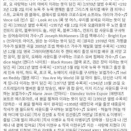
로, 오 사랑하는 나의 아버지 이라는 뜻이 담긴 곡) [1970년 앨범 수록곡] <192
3년 12월 2일 미국 뉴욕 주 뉴욕 맨해튼 출생 그리스계 뮤지컬 배우 겸 피아니
스트, 교육자 겸 클래식, 클래시컬 오페라 크로스오버 소프라노 아리아 가수>♬
Vince Gill (빈스 길) - Look At Us (룩 앳 어스, 우리를 보세요 이라는 뜻이 담
긴 곡) [1991년 앨범 수록곡] <1957년 4월 12일 미국 오클라호마 주 노먼 출생
컨트리 음악, 블루아이드 솔, 서던 록, 블루그래스, 컨트리 팝 사운드를 구사하
는 싱어송라이터 가수>♬ Joseph McManners (조셉 맥매너스) - Bright Eye
s (브라이트 아이즈, 밝은 눈 이라는 뜻이 담긴 곡) [원곡은 1978년 아트 가펑클
가수가 발표한 곡을 2005년 조셉 맥매너스 가수가 재발표 앨범 수록곡] <1992
년 12월 3일 영국 그레이터맨체스터 주 캔터 베리 출생 뮤지컬 배우 겸 서양 고
전 음악, 팝 음악, 오페라 사운드를 구사하는 크로스 오버 팝페라 가수>♬ Can
dice Night (캔디스 나이트) - Black Roses (블랙 로즈, 검은 장미 이라는 뜻이
담긴 곡) [2011년 앨범 수록곡] <1971년 5월 8일 미국 뉴욕 주 하포그 출생 중
세 민속 바위, 하드 록, 포크 록, 뉴에이지 사운드를 구사하는 보컬가수>♬ Hel
en Reddy (헬렌 레디) - You Are My World (유 알 마이 월드, 당신은 나의 세
계 입니다 이라는 뜻이 담긴 곡) [1977년 앨범 수록곡] <1941년 10월 25일 오
스트레일리아 멜버른 출생 방송인, 배우 겸 팝 음악, 이지 리스닝 사운드를 구사
하는 보컬가수>♬ Marie Jeon (전마리) - Etendez Votre Espoir (에텐데즈
보트르 에스포아르, 네 꿈을 펼쳐라 이라는 뜻이 담긴 곡) [1991년 앨범 수록곡]
{양희은 - 네 꿈을 펼쳐라 곡이 원곡임} <1958년 대한민국 서울 출생 대중음악
작사가 겸 월드뮤직 사운드를 구사하는 보컬가수>♬ 오유비 - 하늘아 (하늘 아
래 어디에 있나요) [작사 김선중 & 작곡 김선중]♬ 어떤날 (조동익 & 이병우) -
출발 (그래 멀리 떠나자) [작사 이병우 & 작곡 이병우]♬ 양하영 - 당신과 나 (언
제나 내 곁에 있어요) [작사 이현우 & 작곡 이현우]♬ 지은 - 사랑에 지쳤다 (지
쳐 사랑에 지쳤어) [작사 김태훈 & 작곡 강동윤] {2006년 KBS1 저녁일일드라마