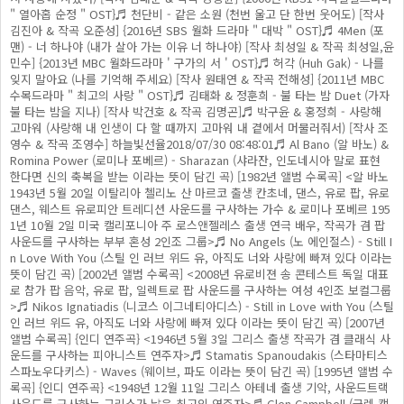
" 열아홉 순정 " OST}♬ 천단비 - 같은 소원 (천번 울고 단 한번 웃어도) [작사
김진아 & 작곡 오준성] {2016년 SBS 월화 드라마 " 대박 " OST}♬ 4Men (포
맨) - 너 하나야 (내가 살아 가는 이유 너 하나야) [작사 최성일 & 작곡 최성일,윤
민수] {2013년 MBC 월화드라마 ' 구가의 서 ' OST}♬ 허각 (Huh Gak) - 나를
잊지 말아요 (나를 기억해 주세요) [작사 원태연 & 작곡 전해성] {2011년 MBC
수목드라마 " 최고의 사랑 " OST}♬ 김태화 & 정훈희 - 불 타는 밤 Duet (가자
불 타는 밤을 지나) [작사 박건호 & 작곡 김명곤]♬ 박구윤 & 홍정희 - 사랑해
고마워 (사랑해 내 인생이 다 할 때까지 고마워 내 곁에서 머물러줘서) [작사 조
영수 & 작곡 조영수] 하늘빛선율2018/07/30 08:48:01♬ Al Bano (알 바노) &
Romina Power (로미나 포베르) - Sharazan (샤라잔, 인도네시아 말로 표현
한다면 신의 축복을 받는 이라는 뜻이 담긴 곡) [1982년 앨범 수록곡] <알 바노
1943년 5월 20일 이탈리아 첼리노 산 마르코 출생 칸초네, 댄스, 유로 팝, 유로
댄스, 웨스트 유로피안 트레디션 사운드를 구사하는 가수 & 로미나 포베르 195
1년 10월 2일 미국 캘리포니아 주 로스앤젤레스 출생 연극 배우, 작곡가 겸 팝
사운드를 구사하는 부부 혼성 2인조 그룹>♬ No Angels (노 에인절스) - Still I
n Love With You (스틸 인 러브 위드 유, 아직도 너와 사랑에 빠져 있다 이라는
뜻이 담긴 곡) [2002년 앨범 수록곡] <2008년 유로비젼 송 콘테스트 독일 대표
로 참가 팝 음악, 유로 팝, 일렉트로 팝 사운드를 구사하는 여성 4인조 보컬그룹
>♬ Nikos Ignatiadis (니코스 이그네티아디스) - Still in Love with You (스틸
인 러브 위드 유, 아직도 너와 사랑에 빠져 있다 이라는 뜻이 담긴 곡) [2007년
앨범 수록곡] {인디 연주곡} <1946년 5월 3일 그리스 출생 작곡가 겸 클래식 사
운드를 구사하는 피아니스트 연주자>♬ Stamatis Spanoudakis (스타마티스
스파노우다키스) - Waves (웨이브, 파도 이라는 뜻이 담긴 곡) [1995년 앨범 수
록곡] {인디 연주곡} <1948년 12월 11일 그리스 아테네 출생 기악, 사운드트랙
사운드를 구사하는 그리스가 낳은 최고의 연주자>♬ Glen Campbell (글렌 캠