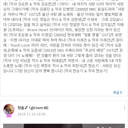
대) [작사 김승찬 & 작곡 김승찬]♬ I (아이) - 내 마지막 사랑 (나의 마지막 사랑
오직 그대이기에) [작사 김용진 & 작곡 민병정] {2000년 MBC 토일드라마 "사랑
은 아무나 하나" OST}♬ 울산 사랑 詩 노래회 - 울산 이라는 말이 별빛처럼 쏟
아져 내리네 [작사 시인 정일근 작시 & 작곡 김현성]♬ 이성국 - 그대 고맙습니
다 (고맙다는 말을 하고 싶어요) [작사 시인 정설연 작시 & 작곡 김지일]♬ 이태
원 (소프라노) - Brave Heart (브레이브 하트, 용감한 심장 이라는 뜻이 담긴
곡) [작사 조승환 & 작곡 이경섭] {2003년 한국영화 "청풍 명월" OST}♬ 유연
실 - 이젠 (우리는 이대로 헤어 져야 하나) [작사 이세건 & 작곡 이세건]♬ 윤미
래 - Touch Love (터치 러브, 사랑을 만져라 이라는 뜻이 담긴 곡) [작사 오준
성,은종태 & 작곡 오준성] {2013년 SBS 수목드라마 "주군의 태양" OST}♬ 징
검 다리 (시 노래패) - 먼 강물의 편지 (내 사랑 그렇게 흘러 갔다는 것을 안다)
[작사 시인 박남준 작시 & 작곡 위대권]♬ 최현석 - 내 고운 사람에게 (내 가장
소중한 노래) [작사 시인 백창우 작시 & 작곡 최현석]♬ 한승기 - 사랑은 당신
입니다 (그런 당신이 있어 행복 합니다) [작사 한승기 & 작곡 한승기]
댓글 0
청솔💕 (@item48)
2018-11-18 18:08
54