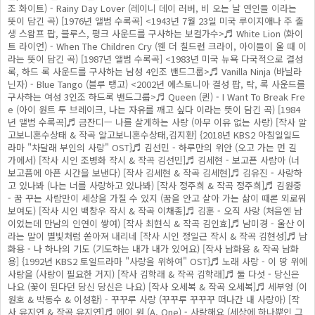
조 화이트) - Rainy Day Lover (레이니 데이 러버, 비 오는 날 연인들 이라는
뜻이 담긴 곡) [1976년 앨범 수록곡] <1943년 7월 23일 미국 루이지애나 주 출
생 스왐프 팝, 블루스, 펑크 사운드를 구사하는 보컬가수>♬ White Lion (화이
트 라이언) - When The Children Cry (웬 더 칠드런 크라이, 아이들이 울 때 이
라는 뜻이 담긴 곡) [1987년 앨범 수록곡] <1983년 미국 뉴욕 다국적으로 결성
록, 하드 록 사운드를 구사하는 남성 4인조 밴드그룹>♬ Vanilla Ninja (바닐라
닌자) - Blue Tango (블루 탱고) <2002년 에스토니아 결성 팝, 락, 록 사운드를
구사하는 여성 3인조 하드록 밴드그룹>♬ Queen (퀸) - I Want To Break Fre
e (아이 원트 투 브레이크, 나는 자유를 깨고 싶다 이라는 뜻이 담긴 곡) [1984
년 앨범 수록곡]♬ 금잔디ㅡ 나를 살게하는 사랑 (아무 이유 없는 사랑) [작사 알
고보니혼수상태 & 작곡 알고보니혼수상태,김지환] {2018년 KBS2 아침일일드
라마 "차달래 부인의 사랑" OST}♬ 김선민 - 하루만의 위안 (오고 가는 먼 길
가에서) [작사 시인 조병화 작시 & 작곡 김선민]♬ 김세현 - 보고픈 사람아 (너
보고픔에 아픈 시간을 보낸다) [작사 김세현 & 작곡 김세현]♬ 김유진 - 사랑하
고 있나봐 (나는 너를 사랑하고 있나봐) [작사 정주희 & 작곡 정주희]♬ 김원중
- 꿈 꾸는 사람만이 세상을 가질 수 있지 (꿈을 안고 살아 가는 삶이 때론 외로워
보여도) [작사 시인 백창우 작시 & 작곡 이채종]♬ 김훈 - 오직 사랑 (처음엔 남
이었는데 만남의 인연이 쌓여) [작사 최현식 & 작곡 김인효]♬ 남미경 - 울산 이
라는 말이 별빛처럼 쏟아져 내리네 [작사 시인 정일근 작시 & 작곡 김현성]♬ 남
화용 - 나 하나의 기도 (기도하는 내가 내가 있어요) [작사 남화용 & 작곡 남화
용] {1992년 KBS2 토일드라마 "사랑을 위하여" OST}♬ 노래 사랑 - 이 땅 위에
사랑을 (사랑이 필요한 거지) [작사 김학래 & 작곡 김학래]♬ 둘 다섯 - 당신은
나요 (꽃이 된다던 당신 당신은 나요) [작사 오세복 & 작곡 오세복]♬ 세부엉 (이
원호 & 박동수 & 이성환) - 꾸꾸루 사랑 (꾸꾸루 꾸꾸꾸 떠나간 내 사랑아) [작
사 유지연 & 작곡 유지연]♬ 에이 원 (A. One) - 사랑해요 (세상에 하나뿐인 그