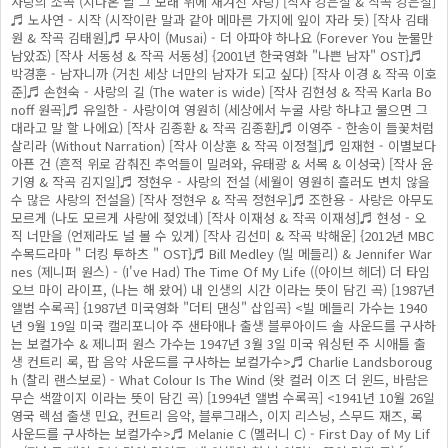
사랑의 소곡 (지나온 날 그 모래 위에 새겨진 사랑) [작사 강은철 & 작곡 강은철]
♬ 노사연 - 시작 (시작이란 말과 같아 메마른 가지에 잎이 자라 듯) [작사 김태
원 & 작곡 김태원]♬ 무사이 (Musai) - 더 아파야 하나요 (Forever You 눈물만
남았죠) [작사 서동성 & 작곡 서동성] {2001년 한국영화 "나쁜 남자" OST}♬
박경훈 - 남자니까 (거친 세상 너만의 남자가 되고 싶다) [작사 이경 & 작곡 이호
준]♬ 손현숙 - 사랑의 길 (The water is wide) [작사 김현성 & 작곡 Karla Bo
noff 원곡]♬ 유일한 - 사랑이여 영원히 (세상에서 누굴 사랑 하냐고 물으면 그
대라고 말 할 나에요) [작사 김종환 & 작곡 김종환]♬ 이영주 - 한송이 들꽃처럼
살리라 (Without Narration) [작사 이상훈 & 작곡 이정철]♬ 임재현 - 이별보다
아픈 건 (흔적 위로 감춰진 추억들이 밀려와, 유태광 & 서목 & 이성국) [작사 윤
기영 & 작곡 김지일]♬ 정현우 - 사랑의 전설 (세월이 영원히 흘러도 변치 않을
수 많은 사랑의 전설을) [작사 정현우 & 작곡 정현우]♬ 조한용 - 사랑은 아무도
모르게 (나도 모르게 사랑에 젖었네) [작사 이재성 & 작곡 이재성]♬ 현성 - 오
직 너만을 (언제라도 널 볼 수 있게) [작사 김선미 & 작곡 박해운] {2012년 MBC
수목드라마 " 더킹 투하츠 " OST}♬ Bill Medley (빌 메들리) & Jennifer War
nes (제니퍼 원스) - (I've Had) The Time Of My Life ((아이브 헤더) 더 타임
오브 마이 라이프, (나는 해 왔어) 내 인생의 시간 이라는 뜻이 담긴 곡) [1987년
앨범 수록곡] {1987년 미국영화 "더티 댄싱" 삽입곡} <빌 메들리 가수는 1940
년 9월 19일 미국 캘리포니아 주 샌타애나 출생 블루아이드 솔 사운드를 구사하
는 보컬가수 & 제니퍼 원스 가수는 1947년 3월 3일 미국 워싱턴 주 시애틀 출
생 컨트리 록, 팝 음악 사운드를 구사하는 보컬가수>♬ Charlie Landsboroug
h (찰리 랜스보로) - What Colour Is The Wind (왓 컬러 이즈 더 윈드, 바람은
무슨 색깔이지 이라는 뜻이 담긴 곡) [1994년 앨범 수록곡] <1941년 10월 26일
영국 렉섬 출생 민요, 컨트리 음악, 블루그래스, 이지 리스닝, 스무드 재즈, 록
사운드를 구사하는 보컬가수>♬ Melanie C (멜러니 C) - First Day of My Lif