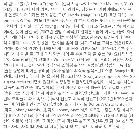
록 밴드그룹>♬ Lynda Trang Dai (린다 트랑 다이) - You're My Love, You'r
e My Life (유아 마이 러브. 유아 마이 라이프, 당신은 내 사랑이에요. 당신은
내 인생이에요 이라는 뜻이 담긴 곡)♬ Lynda Trang Dai (린다 트랑 다이) - M
emories Of You (메모리즈 오브 유, 당신의 추억 이라는 뜻이 담긴 곡) {구창모
- 희나리 곡이 원곡임}♬ Young Fire (영 파이어) - Hello (헬로우, 안녕 하세요
이라는 뜻이 담긴 곡) [2007년 앨범 수록곡]♬ 김대훈 - 꿈이 아니길 (꿈이 아니
길 바래) [작사 박미주 & 작곡 김경범,이창희] {2016년 MBC 토일드라마 "불어
라 미풍아" OST}♬ 권성연 - 한 여름 밤의 꿈 (내가 그대를 그리는 것은) [작사
권성연 & 작곡 권성연] {1990년 제 11회 MBC 강변가요제 대상곡}♬ 강민주 -
사랑 하나 이별 둘 (그대 다시 한번 나의 두 손을 잡아 줄 수는 없나요) [작사 정
은이 작곡 남국인]♬ 민해경 - We Love You (위 러브 유, 우리는 당신을 사랑
합니다 이라는 뜻이 담긴 곡) [작사 민해경 & 작곡 김범룡]♬ 박정식 - 유리꽃
(슬픈 운명에 피어난 유리꽃) [작사 장정수 & 작곡 장욱조]♬ 스윙 (Swing) - 미
안해.. 사랑해.. (너 하나만을 사랑 했다고) [작사 Sea gate project & 작곡 Se
a gate project] {맴버 권민희 & 정원정 & 한혜림}♬ 손현희 - 하얀 손 (사랑해
말 못하고 하얀 손 내밀었어요) [작사 이건우 & 작곡 최종혁]♬ 임길호 - 만추
(속절 없는 사랑아) [작사 이권희 & 작곡 이권희]♬ 진민호 - 가을 바다 (우리 둘
만의 추억들이 파도 속으로) [작사 진민호 & 작곡 진민호] {2012년 KBS2 월화
드라마 '해운대 연인들' OST}♬ 정미조 - 나자리노 (When A Child Is Born)
[작곡 Johnny Mathis] {원곡자 Johnny Mathis}♬ 최우진 - 정말 사랑 하나요
(후회 하지 않나요) [작사 최우진 & 작곡 최우진]♬ 최태수 - 당신께 사랑을 (당
신의 외로움 식어 버린 그 마음) [작사 김신우 & 작곡 김신우]♬ 김범수 & 박정
현 - 사람, 사랑 (내 사람 내 사랑) [작사 황 프로젝트 & 작곡 황 프로젝트]