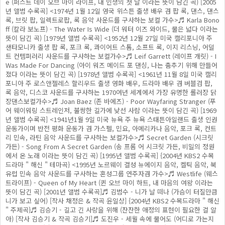
e (퍼스트 데이 오브 마이 라이프, 내 인생의 첫 날 이라는 뜻이 담긴 곡) [2005
년 앨범 수록곡] <1974년 1월 12일 영국 위스튼 출생 배우 겸 팝 록, 댄스, 댄스
록, 브릿 팝, 일렉트로팝, 록 음악 사운드를 구사하는 보컬 가수>♬ Karla Bono
ff (칼라 보노프) - The Water Is Wide (더 워터 이즈 와이드, 물은 넓다 이라는
뜻이 담긴 곡) [1979년 앨범 수록곡] <1952년 12월 27일 미국 캘리포니아 주
샌타모니카 출생 팝 록, 포크 록, 콰이어트 스톰, 소프트 록, 이지 리스닝, 어덜
트 컨템퍼러리 사운드를 구사하는 보컬가수>♬ Leif Garrett (레이프 개릿) - I
Was Made For Dancing (아이 워즈 메이드 포 댄싱, 나는 춤추기 위해 만들어
졌다 이라는 뜻이 담긴 곡) [1978년 앨범 수록곡] <1961년 11월 8일 미국 캘리
포니아 주 로스앤젤레스 할리우드 출생 영화 배우, 드라마 배우 겸 버블검 팝,
록 음악, 디스코 사운드를 구사하는 1970여년 세계에서 가장 유명한 롤러장 닭
장댄스보컬가수>♬ Joan Baez (존 바에즈) - Poor Wayfaring Stranger (푸
어 웨이워링 스트레인저, 불쌍한 길가에 낮선 사람 이라는 뜻이 담긴 곡) [1969
년 앨범 수록곡] <1941년1월 9일 미국 뉴욕 주 뉴욕 스태튼아일랜드 출생 인권
운동가이며 반전 평화 운동가 겸 가스펠, 민요, 아메리카나 음악, 포크 록, 컨트
리 민속, 라틴 음악 사운드를 구사하는 보컬가수>♬ Secret Garden (시크릿
가든) - Song From A Secret Garden (송 프롬 어 시크릿 가든, 비밀의 정원
에서 온 노래 이라는 뜻이 담긴 곡) [1995년 앨범 수록곡] {2004년 KBS2 수목
드라마 " 해신 " 테마곡} <1995년 노르웨이 결성 뉴에이지 음악, 켈틱 음악, 북
유럽 민속 음악 사운드를 구사하는 혼성그룹 연주자겸 가수>♬ Westlife (웨스
트라이프) - Queen of My Heart (퀸 오브 마이 하트, 내 마음의 여왕 이라는
뜻이 담긴 곡) [2001년 앨범 수록곡]♬ 김범수 - 니가 날 떠나 (가슴이 터질만큼
니가 보고 싶어) [작사 채정은 & 작곡 윤일상] {2004년 KBS2 수목드라마 " 해신
" 주제곡}♬ 김승기 - 길고 긴 사랑을 위해 (잔잔한 애정의 표현이 필요한 걸 알
아) [작사 김승기 & 작곡 김승기]♬ 도진우 - 세월 속에 물어도 (어디로 가는지