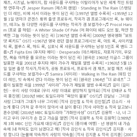
재즈, 시즈널, 뉴에이지, 팝 사운드를 구사하는 이탈리아가 낳은 세계 적인 트럼
펫 연주자>♬ Jesper Ranum (제스퍼 랜엄) - Standing In The Rain (스탠딩
인 더 레인, 비에 서서 이라는 뜻이 담긴 곡) [1997년 앨범 수록곡] <1959년 12
월 1일 덴마크 콘겐스 륑뷔 출생 프로듀서, 작곡가 겸 프로그래시브 록, 뉴 웨이
브, 테크노 등 다양한 사운드를 구사하는 작곡가 겸 보컬가수>♬ Procol Haru
m (프로 콜 하럼) - A Whiter Shade Of Pale (어 화이터 쉐드 오브 팔, 하얀 창
백한 그늘 이라는 뜻이 담긴 곡) [1967년 앨범 수록곡] {2009년 영국영화 "보트
댓 록키드" OST} <1967년 영국 런던 결성 프로그레시브 록, 아트 록, 사이키델
릭 록, 블루스 록, 하드 록, 심포닉 록 사운드를 구사하는 남성 5인조 록 밴드 그
룹>♬ Fujita Emi (후지타 에미) - Desperado (데스페라도, 자포자기의, 무모
한, 목숨 아까운 줄 모르는 이라는 뜻이 담긴 곡) [원곡은 1963년 이글스 그룹이
발표한 곡을 2001년 후지타 에미 가수가 재발표 앨범 수록곡] <1963년 5월 15
일 일본 출생 작사가,작곡가, 공동 프로듀서, 프로듀서 겸 재즈, 보컬 재즈 사운
드를 구사하는 보컬가수>♬ Samira (사미라) - Walking In The Rain (워킹 인
더 레인, 빗 속에서 걷다 이라는 뜻이 담긴 곡) [원곡은 1964년 "더 로네츠" 그
룹이 발표한 곡을 1999년 "사미라" 가수가 재발표 앨범 수록곡]♬ 길미 (길미
현) - 우리 사랑 이대로 (우리 사랑 이대로 원망하지 말아요) [작사 강태규 & 작
곡 홍진영] {2010년 MBC 토일드라마 "욕망의 불꽃" OST}♬ 강달님 - 그리운
사람 (그대가 그대가 너무 그리워) [작사 김인철 & 작곡 김인철]♬ 강소리 - 사
는게 좋다 (가져 갈 추억이 많아서 내 삶이 좋다) [작사 사마천 & 작곡 알고보니
혼수상태] {2016년 MBC 토일드라마 "가화만사성" OST}♬ 김용학 - 나, 너 그
리고 우리 (우리가 손 잡고 가슴을 열면) [작사 김용학 & 작곡 김용학] {1989년
제 3회 MBC 신인 가요제 대상곡}♬ 김인식 (종이배 여행) - 넌 영원히 내 가슴
속에 (내 허락도 없이 남겠다고 해) [작사 김인식 & 작곡 김인식]♬ 김지훈 - 사
랑 합니다 (눈물에 약속까지 사랑의 약속들) [작사 김지훈 & 작곡 김지훈] {2007