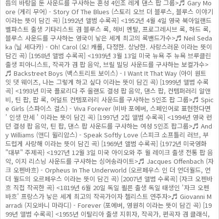
듬의 바탕을 둔 사운드를 구사하는 혼성 4인조 레게 댄스 팝 그룹>♬ Gary Mo
ore (게리 무어) - Story Of The Blues (스토리 오브 더 블루스, 블루스 이야기
이라는 뜻이 담긴 곡) [1992년 앨범 수록곡] <1952년 4월 4일 영국 북아일랜드
벨파스트 출생 기타리스트 겸 블루스 록, 헤비 멘탈, 프로그레시브 록, 하드 록,
블루스 사운드를 구사하는 영국이 낳은 세계 최고의 록밴드가수>♬ Neil Seda
ka (닐 세다카) - Oh! Carol (오! 캐롤, 다정한. 상냥한. 사랑스러운 이라는 뜻이
담긴 곡) [1958년 앨범 수록곡] <1939년 3월 13일 미국 뉴욕 주 뉴욕 브루클린
출생 피아니스트, 작곡가 겸 팝 음악, 브릴 빌딩 사운드를 구사하는 보컬가수>
♬ Backstreet Boys (백스트리트 보이스) - I Want It That Way (아이 원트
잇 댓 웨이즈, 나는 그렇게 하고 싶다 이라는 뜻이 담긴 곡) [1999년 앨범 수록
곡] <1993년 미국 플로리다 주 올랜도 결성 팝 음악, 댄스 팝, 컨템퍼러리 알앤
비, 틴 팝, 팝 록, 어덜트 컨템포러리 사운드를 구사하는 5인조 팝 그룹>♬ Spic
e Girls (스파이스 걸스) - Viva Forever (비바 포에버, 스페인어로 표현한다면
' 인생 만세 ' 이라는 뜻이 담긴 곡) [1997년 2집 앨범 수록곡] <1994년 영국 런
던 결성 팝 음악, 틴 팝, 댄스 팝 사운드를 구사하는 여성 5인조 팝그룹>♬ And
y Williams (앤디 윌리암스) - Speak Softly Love (스피크 소프틀리 러브, 부
드럽게 사랑해 이라는 뜻이 담긴 곡) [1969년 앨범 수록곡] {1972년 미국영화
"대부" 주제곡} <1927년 12월 3일 미국 아이오와 주 월 레이크 출생 전통 팝 음
악, 이지 리스닝 사운드를 구사하는 싱어송라이트>♬ Jacques Offenbach (자
크 오펜바흐) - Orpheus In The Underworld (오르페우스 인 더 언더월드, 언
더 월드의 오르페우스 이라는 뜻이 담긴 곡) [2007년 앨범 수록곡] {자크 오펜바
흐 직접 작곡한 곡} <1819년 6월 20일 독일 쾰른 출생 독일 태생인 '자크 오펜
바흐' 프랑스가 낳은 세계 최고의 작곡가이자 첼리스트 연주자>♬ Giovanni M
arradi (지오바니 마라디) - Forever (포에버, 영원히 이라는 뜻이 담긴 곡) [19
99년 앨범 수록곡] <1955년 이탈리아 출생 지휘자, 작곡가, 편곡자 겸 클래식,