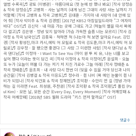
앨범 수록곡]♬ 광토 (이병관) - 아름다워요 (첫 눈에 반 했나 봐요) [작사 양정승
& 작곡 양정승]♬ 고병희 - 사는 날까지 (내게 남긴 그대의 사랑 사는 날까지 기
억할께) [작사 고병희 & 작곡 고병희]♬ 김대훈 - 가지마 내 사랑아 (내 안에 있
어 줘) [작사 박미주 & 작곡 김경범] {2017년 KBS2 아침일일드라마 "그 여자의
바다" OST}♬ 김신덕 - 내 마음 가는 곳에 그대도 가고 (하늘의 별을 따서 목에
다 걸고)♬ 김은영 - 정녕 잊지 말아라 (가슴 가득한 슬픔 너는 모르리) [작사 김
아정 & 작곡 남국인]♬ 김종욱 - 척하면 척 (나는야 척 보면 알아요 Feat. 강민
경) [작사 황성진,마크 카시,에릭 어 모릴로 & 작곡 김도훈,마크 카시,에릭 어 모
릴로]♬ 강우정 - 잘 됐으면 좋겠다 (그 사람 그 미련한 사람) [작사 댄디남 & 작
곡 댄디남]♬ 이정아 - I Want To See You (아이 원 투 씨 유, 나는 너를 보고
싶어 했다 이라는 뜻이 담긴 곡) [작사 이정아 & 작곡 이정아]♬ 윤설희 - 오늘
또 누가 (오늘이 머물 다 가는 저기 저 지친 가로수 그늘 아래) [작사 정태춘 &
작곡 정태춘]♬ 윤초희 - 내 사랑 다시 한번 더 (잊을 수 없을 거야 당신과 나의
순간을) [작사 김병걸 & 작곡 이응도]♬ 정수라 - 흰 나비 (목 메인 눈물이 흰 나
비가 되었나) [작사 박건호 & 작곡 장재현]♬ 조덕환 - 수만리 먼 길 (정녕 가야
하는 길 이라면 Feat. 최성원, 주찬권) [작사 조덕환 & 작곡 조덕환]♬ 폴킴 (Pa
ul Kim) - 모든 날, 모든 순간 (Every Day, Every Moment) [작사 어깨깡패 &
작곡 어깨깡패] {2018년 SBS 월화 드라마 "키스 먼저 할까요?" OST}
댓글 0