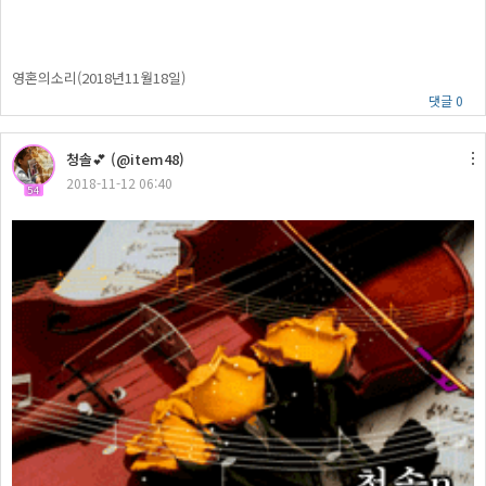
영혼의소리(2018년11월18일)
댓글 0
청솔💕 (@item48)
2018-11-12 06:40
54