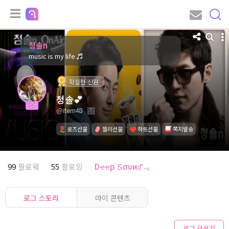
청솔n
music is my life ♬
확실한 신원
청솔💕
54
@item48
로즈선물
젤리선물
하트선물
쪽지발송
99
팔로워
55
팔로잉
Dҽҽp Տσυиɗ⁺˖。
로그 스토리
마이 콘텐츠
로그 글쓰기