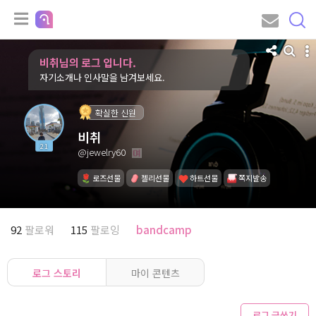
비취님의 로그 입니다.
자기소개나 인사말을 남겨보세요.
확실한 신원
비취
21
@jewelry60
로즈선물
젤리선물
하트선물
쪽지발송
92
팔로워
115
팔로잉
bandcamp
로그 스토리
마이 콘텐츠
로그 글쓰기