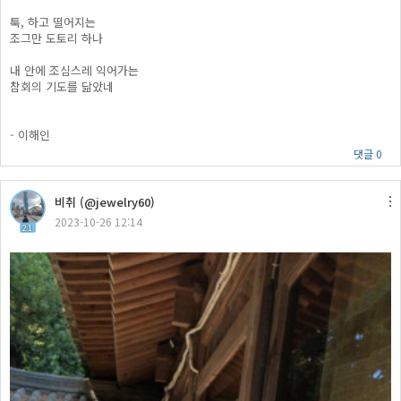
툭, 하고 떨어지는
조그만 도토리 하나
내 안에 조심스레 익어가는
참회의 기도를 닮았네
- 이해인
댓글 0
비취 (@jewelry60)
2023-10-26 12:14
21