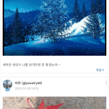
새하얀 세상이 나를 반겨주면 참 좋겠는데~~
댓글 0
비취 (@jewelry60)
2023-10-26 14:31
21