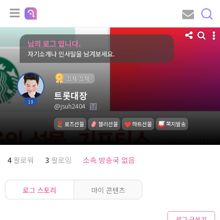
님의 로그 입니다.
자기소개나 인사말을 남겨보세요.
끄적 끄적
트롯대장
19
@jsuh2404
로즈선물
젤리선물
하트선물
쪽지발송
4
팔로워
3
팔로잉
소속 방송국 없음
로그 스토리
마이 콘텐츠
로그 글쓰기