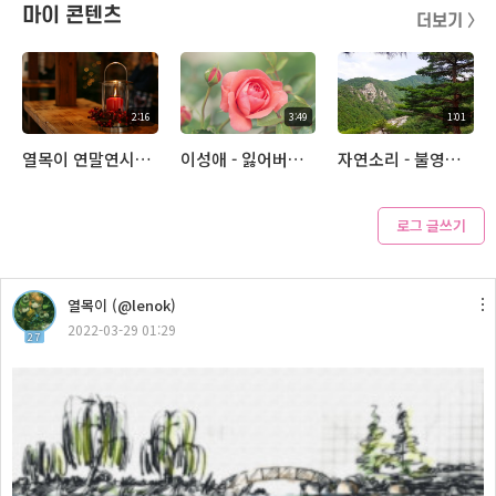
마이 콘텐츠
더보기 〉
2:16
3:49
1:01
열목이 연말연시 인사
이성애 - 잃어버린 장미(1974)-열목이 따라부르기
자연소리 - 불영계곡
로그 글쓰기
1:56
열목이 (@lenok)
새소리 [울진 왕피천 자연생태공원]
2022-03-29 01:29
27