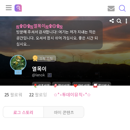
ஜ۩۞۩ஜ열목이ஜ۩۞۩ஜ
방문해 주셔서 감사합니다! 여기는 저가 지내는 작은
공간입니다. 오셔서 잠시 쉬어 가십시오. 좋은 시간 되
십시오...
끄적 끄적
열목이
27
@lenok
로즈선물
젤리선물
하트선물
쪽지발송
25
팔로워
22
팔로잉
✩*⋆투데이뮤직⋆*✩
로그 스토리
마이 콘텐츠