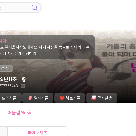
니다.
보내세요 자기 자신을 등불로 삼아라 다른
직 너 자신에게전념하라
나도 DJ
💦난II초_🍦
77765448
로즈선물
젤리선물
하트선물
쪽지발송
잉
어울림Music
마이 콘텐츠