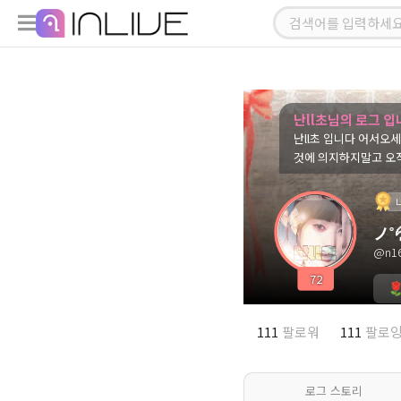
난ll초님의 로그 입
난ll초 입니다 어서오세요 즐거운시간
것에 의지하지말고 오
ノ˚
@n16
72
111
팔로워
111
팔로
로그 스토리