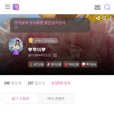
웃어보자 웃다보면 좋은날이온다
♡
언제나 인라이브
💛뿌미💛
90
@n1684491522
로즈선물
젤리선물
하트선물
쪽지발송
390
팔로워
297
팔로잉
로얄ll트로트
로그 스토리
마이 콘텐츠