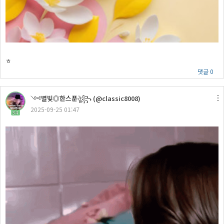
ㅎ
댓글 0
༺별빛◎한스푼ঔৣ꧂ (@classic8008)
2025-09-25 01:47
34