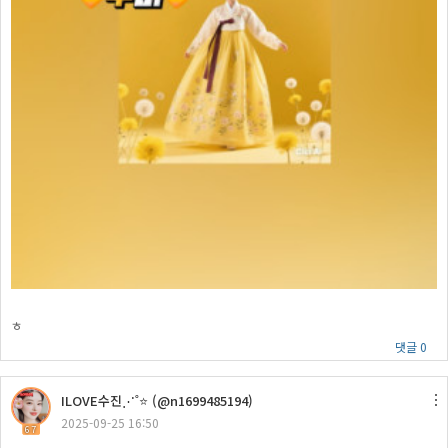
ㅎ
댓글 0
ILOVE수진⋰˚⭐ (@n1699485194)
2025-09-25 16:50
67