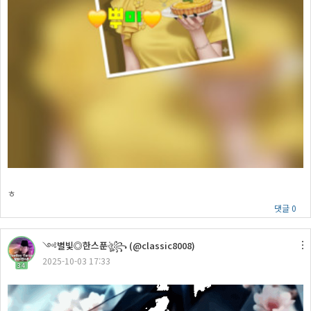
ㅎ
댓글 0
༺별빛◎한스푼ঔৣ꧂ (@classic8008)
2025-10-03 17:33
34