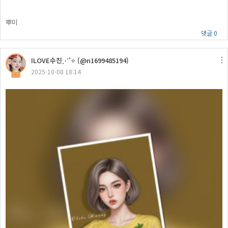
뿌미
댓글 0
ILOVE수진⋰˚⭐ (@n1699485194)
2025-10-08 18:14
67