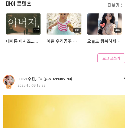
마이 콘텐츠
더보기 〉
3:32
3:31
4:07
내이름 아시죠......
이쁜 우리공주 라이브 ^^(이문세 소녀)
오늘도 행복하세요~^^
로그 글쓰기
4:30
ILOVE수진⋰˚⭐ (@n1699485194)
작은 바램.............
2025-10-09 18:38
67