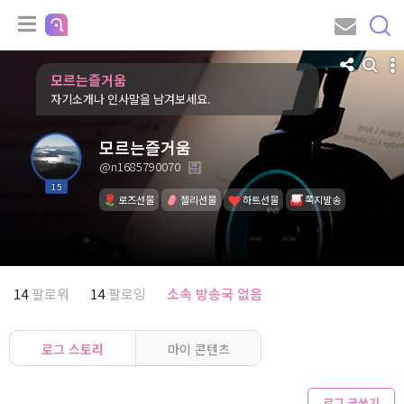
모르는즐거움
자기소개나 인사말을 남겨보세요.
모르는즐거움
@n1685790070
15
로즈선물
젤리선물
하트선물
쪽지발송
14
팔로워
14
팔로잉
소속 방송국 없음
로그 스토리
마이 콘텐츠
로그 글쓰기