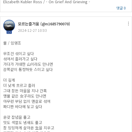
Elizabeth Kubler Ross / - On Grief And Grieving -
댓글 0
모르는즐거움 (@n1685790070)
2024-12-27 10:03
15
물 / 임영조
무조건 섞이고 싶다
섞여서 흘러가고 싶다
가다가 거대한 山이라도 만나면
감쪽같이 통정하듯 스미고 싶다
더 깊게
더 낮게 흐르고 흘러
그대 잠든 마을을 지나 간혹
맹물 같은 女子라도 만나면
아무런 부담 없이 맨살로 섞여
짜디짠 바다에 닿고 싶다
온갖 잡념을 풀고
맛도 색깔도 냄새도 풀고
참 밍밍하게 살아온 生을 지우고