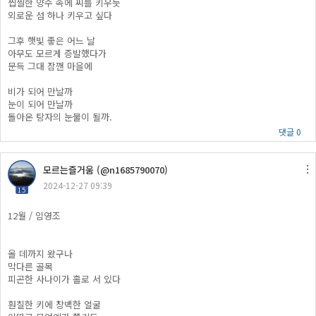
찝찔한 양수 속에 씨를 키우듯
외로운 섬 하나 키우고 싶다
그후 햇빛 좋은 어느 날
아무도 모르게 증발했다가
문득 그대 잠깬 마을에
비가 되어 만날까
눈이 되어 만날까
돌아온 탕자의 눈물이 될까.
댓글 0
모르는즐거움 (@n1685790070)
2024-12-27 09:39
15
12월 / 임영조​
올 데까지 왔구나
막다른 골목
피곤한 사나이가 홀로 서 있다
​훤칠한 키에 창백한 얼굴