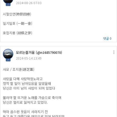
2024-08-26 07:03
15
시절인연(時節因緣)
일기일회 (一期一會)
호접지몽 (胡蝶之夢)
댓글 0
모르는즐거움 (@n1685790070)
2024-05-14 13:49
15
사모 / 조지훈(趙芝薰)
사랑을 다해 사랑하였노라고
정작 할 말이 남아있음을 알았을때
당신은 이미 남의 사람이 되어 있었다
불러야 할 뜨거운 노래를 가슴으로 죽이며
당신은 멀리로 잃어지고 있었다.
하마 곱스런 웃음이 사라지기 전
두고 두고 아름다운 여인으로 잊어 달라지만