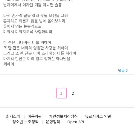
남자에게서 여자란 기쁨 아니면 슬픔
다섯 손가락 끝을 잘라 핏물 오선을 그려
혼자라도 외롭지 않을 밤에 울어보리라
울어서 멍든 눈흘김으로
미워서 미워지도록 사랑하리라
한 잔은 떠나버린 너를 위하여
또 한 잔은 너와의 영원한 사랑을 위하여
그리고 또 한 잔은 이미 초라해진 나를 위하여
마지막 한잔은 미리 알고 정하신 하나님을
위하여
댓글 0
1
2
회사소개
이용약관
개인정보처리방침
유료서비스 약관
청소년 보호정책
운영정책
Open API