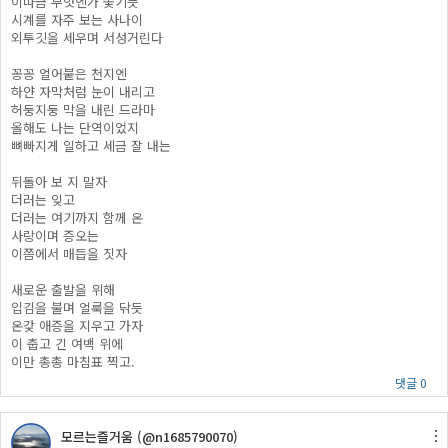
이따금 무엇엔가 쫓기듯
시계를 자주 보는 사나이
외투깃을 세우며 서성거린다
꽁꽁 얼어붙은 천지엔
하얀 자막처럼 눈이 내리고
허둥지둥 막을 내린 드라마
올해도 나는 단역이었지
뼈빠지게 일하고 세금 잘 내는
​뒤돌아 보 지 말자
더러는 잊고
더러는 여기까지 함께 온
사랑이며 증오는
이쯤에서 매듭을 짓자
새로운 출발을 위해
입김을 불며 얼룩을 닦듯
온갖 애증을 지우고 가자
이 춥고 긴 여백 위에
이만 총총 마침표 찍고.
댓글 0
모르는즐거움 (@n1685790070)