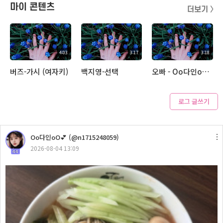
마이 콘텐츠
더보기 〉
4:03
3:17
3:18
버즈-가시 (여자키)
백지영-선택
오빠 - Oo다인oO💕
로그 글쓰기
3:31
Oo다인oO💕 (@n1715248059)
기다린 만큼 , 더
2026-08-04 13:09
44