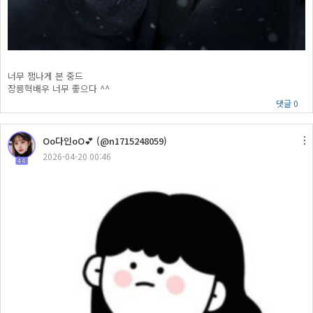
너무 잼나게 본 중드
장릉혁배우 너무 좋으다 ^^
댓글 0
Oo다인oO💕 (@n1715248059)
2026-04-20 00:46
44