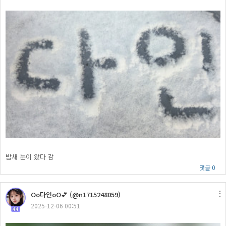
밤새 눈이 왔다 감
댓글 0
Oo다인oO💕 (@n1715248059)
2025-12-06 00:51
44