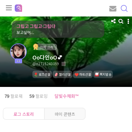
그립고 그립고 그립다
보고싶어...
끄적 끄적
Oo다인oO💕
44
@n1715248059
로즈선물
젤리선물
하트선물
쪽지발송
79
팔로워
59
팔로잉
달빛수채화™
로그 스토리
마이 콘텐츠