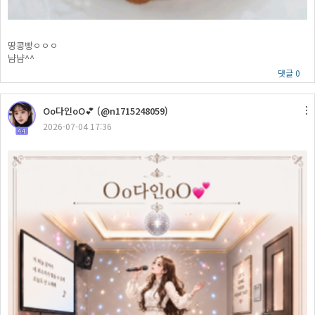
땅콩빵ㅇㅇㅇ
냠냠^^
댓글 0
Oo다인oO💕 (@n1715248059)
2026-07-04 17:36
44