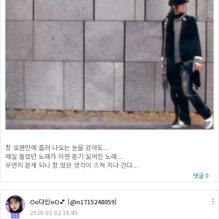
참 오랜만에 흘러 나오는 눈을 감아도...
매일 들었던 노래가 이젠 듣기 싫어진 노래...
우연히 듣게 되니 참 많은 생각이 스쳐 지나 간다...
댓글 0
Oo다인oO💕 (@n1715248059)
2026-02-02 16:45
44