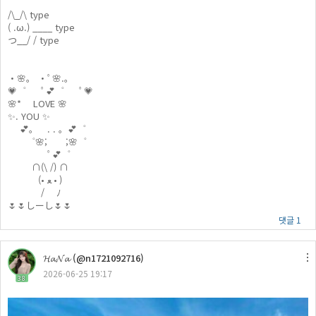
/\_/\ type
( .ω.) ____ type
つ__/ / type
・🌸。 ・ﾟ🌸.。
💗゜ ﾟ💕゜ ﾟ💗
🌸* LOVE 🌸
✨. YOU ✨
💕。 . . 。💕゜
゜🌸; ;🌸゜
ﾟ💕゜
∩(\ /) ∩
(• ﻌ • )
/ ﾉ
🌷🌷しーし🌷🌷
댓글 1
𝓗𝓪𝓝𝓪 (@n1721092716)
2026-06-25 19:17
38