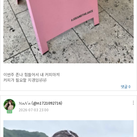
이번주 존나 힘들어서 내 커피마저
커피가 필요할 지경임🤣🤣
댓글 0
𝓗𝓪𝓝𝓪 (@n1721092716)
2026-07-03 23:00
38