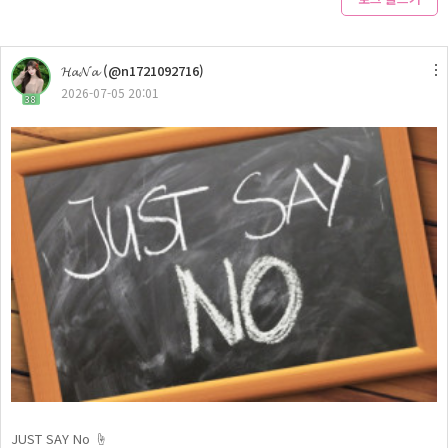
𝓗𝓪𝓝𝓪 (@n1721092716)
2026-07-05 20:01
38
JUST SAY No ☝️