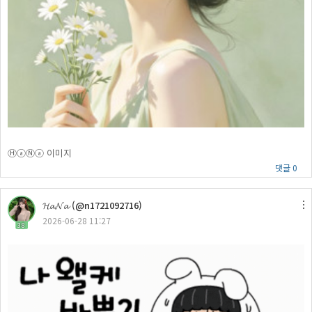
ⒽⓐⓃⓐ 이미지
댓글 0
𝓗𝓪𝓝𝓪 (@n1721092716)
2026-06-28 11:27
38