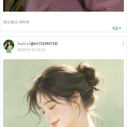
ⒽⓐⓃⓐ 이미지
댓글 0
𝓗𝓪𝓝𝓪 (@n1721092716)
2026-07-02 22:23
38