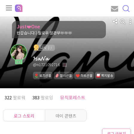
Just❤️One
반갑습니다:) 팔로우 많관부🫶🫶🫶
나도 DJ
𝓗𝓪𝓝𝓪
38
@n1721092716
로즈선물
젤리선물
하트선물
쪽지발송
322
팔로워
383
팔로잉
뮤직포레스트
로그 스토리
마이 콘텐츠
로그 글쓰기