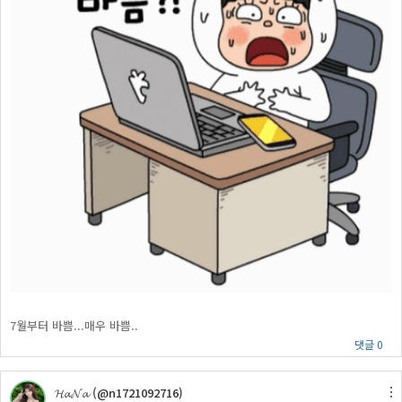
7월부터 바쁨...매우 바쁨..
댓글 0
𝓗𝓪𝓝𝓪 (@n1721092716)