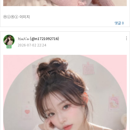
ⒽⓐⓃⓐ 이미지
댓글 0
𝓗𝓪𝓝𝓪 (@n1721092716)
2026-07-02 22:24
38