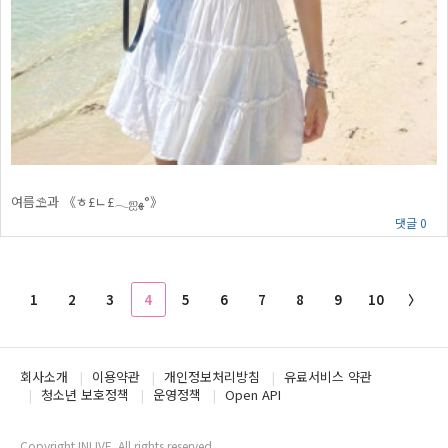
여름⛱️과 《ㅎ£ㄴ£𓂃ஐﻬ°》
댓글 0
1
2
3
4
5
6
7
8
9
10
〉
회사소개
이용약관
개인정보처리방침
유료서비스 약관
청소년 보호정책
운영정책
Open API
Copyright INLIVE. All rights reserved.
www2