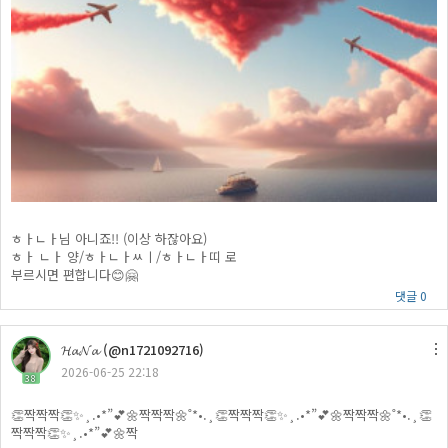
ㅎㅏㄴㅏ님 아니죠!! (이상 하잖아요)
ㅎㅏ ㄴㅏ 양/ㅎㅏㄴㅏㅆㅣ/ㅎㅏㄴㅏ띠 로
부르시면 편합니다😊🤗
댓글 0
𝓗𝓪𝓝𝓪 (@n1721092716)
2026-06-25 22:18
38
👏짝짝짝👏✨¸.•*”💕🌼짝짝짝🌼˚*•.¸👏짝짝짝👏✨¸.•*”💕🌼짝짝짝🌼˚*•.¸👏
짝짝짝👏✨¸.•*”💕🌼짝